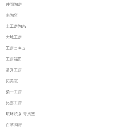
仲間陶房
南陶窯
土工房陶糸
大城工房
工房コキュ
工房福田
常秀工房
拓美窯
榮一工房
比嘉工房
琉球焼き 青風窯
百草陶房