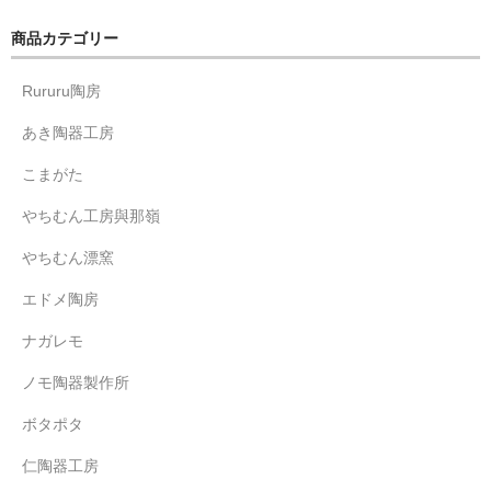
商品カテゴリー
Rururu陶房
あき陶器工房
こまがた
やちむん工房與那嶺
やちむん漂窯
エドメ陶房
ナガレモ
ノモ陶器製作所
ボタポタ
仁陶器工房