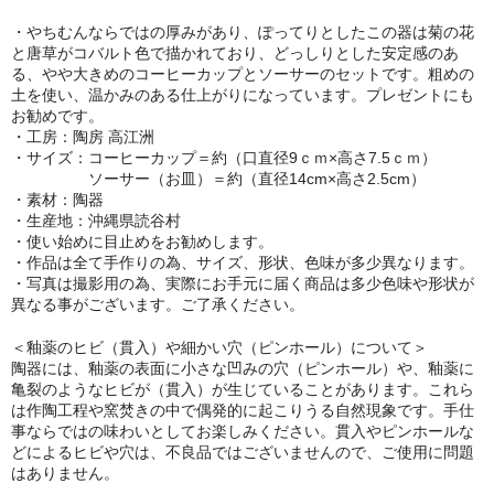
・やちむんならではの厚みがあり、ぽってりとしたこの器は菊の花
と唐草がコバルト色で描かれており、どっしりとした安定感のあ
る、やや大きめのコーヒーカップとソーサーのセットです。粗めの
土を使い、温かみのある仕上がりになっています。プレゼントにも
お勧めです。
・工房：陶房 高江洲
・サイズ：コーヒーカップ＝約（口直径9ｃｍ×高さ7.5ｃｍ）
ソーサー（お皿）＝約（直径14cm×高さ2.5cm）
・素材：陶器
・生産地：沖縄県読谷村
・使い始めに目止めをお勧めします。
・作品は全て手作りの為、サイズ、形状、色味が多少異なります。
・写真は撮影用の為、実際にお手元に届く商品は多少色味や形状が
異なる事がございます。ご了承ください。
＜釉薬のヒビ（貫入）や細かい穴（ピンホール）について＞
陶器には、釉薬の表面に小さな凹みの穴（ピンホール）や、釉薬に
亀裂のようなヒビが（貫入）が生じていることがあります。これら
は作陶工程や窯焚きの中で偶発的に起こりうる自然現象です。手仕
事ならではの味わいとしてお楽しみください。貫入やピンホールな
どによるヒビや穴は、不良品ではございませんので、ご使用に問題
はありません。