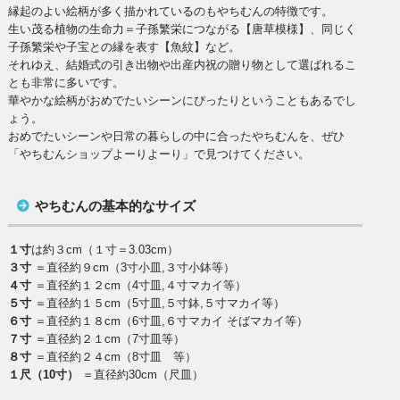
縁起のよい絵柄が多く描かれているのもやちむんの特徴です。
生い茂る植物の生命力＝子孫繁栄につながる【唐草模様】、同じく
子孫繁栄や子宝との縁を表す【魚紋】など。
それゆえ、結婚式の引き出物や出産内祝の贈り物として選ばれるこ
とも非常に多いです。
華やかな絵柄がおめでたいシーンにぴったりということもあるでし
ょう。
おめでたいシーンや日常の暮らしの中に合ったやちむんを、ぜひ
「やちむんショップよーりよーり」で見つけてください。
やちむんの基本的なサイズ
１寸
は約３cm（１寸＝3.03cm）
３寸
＝直径約９cm（3寸小皿,３寸小鉢等）
４寸
＝直径約１２cm（4寸皿,４寸マカイ等）
５寸
＝直径約１５cm（5寸皿,５寸鉢,５寸マカイ等）
６寸
＝直径約１８cm（6寸皿,６寸マカイ そばマカイ等）
７寸
＝直径約２１cm（7寸皿等）
８寸
＝直径約２４cm（8寸皿 等）
１尺（10寸）
＝直径約30cm（尺皿）