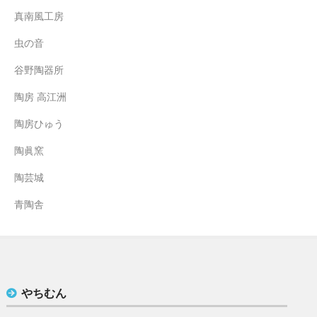
真南風工房
虫の音
谷野陶器所
陶房 高江洲
陶房ひゅう
陶眞窯
陶芸城
青陶舎
やちむん