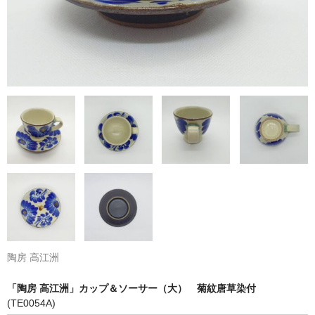
陶房 高江洲
「陶房 高江洲」カップ＆ソーサー（大） 菊紋唐草染付
(TE0054A)