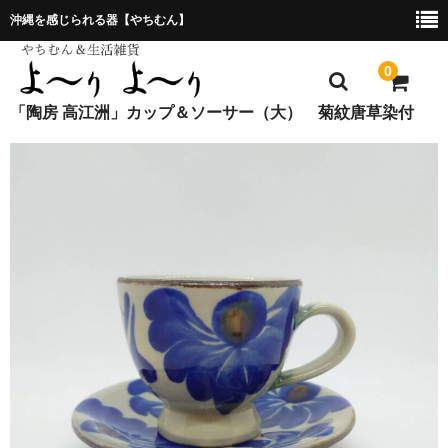
沖縄を感じられる器【やちむん】
0
「陶房 高江洲」カップ＆ソーサー（大） 菊紋唐草染付
ホーム
プレゼント包装について
特定商取引法に基づく表記
お問合せ