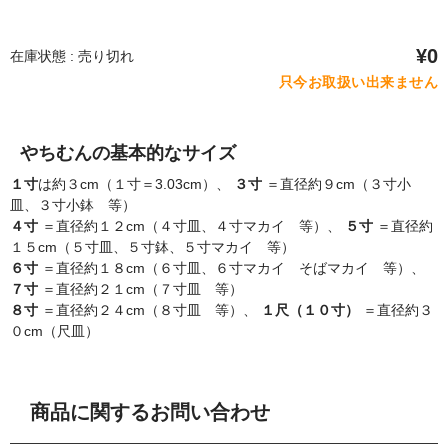
¥0
在庫状態 : 売り切れ
只今お取扱い出来ません
やちむんの基本的なサイズ
１寸
は約３cm（１寸＝3.03cm）、
３寸
＝直径約９cm（３寸小
皿、３寸小鉢 等）
４寸
＝直径約１２cm（４寸皿、４寸マカイ 等）、
５寸
＝直径約
１５cm（５寸皿、５寸鉢、５寸マカイ 等）
６寸
＝直径約１８cm（６寸皿、６寸マカイ そばマカイ 等）、
７寸
＝直径約２１cm（７寸皿 等）
８寸
＝直径約２４cm（８寸皿 等）、
１尺（１０寸）
＝直径約３
０cm（尺皿）
商品に関するお問い合わせ