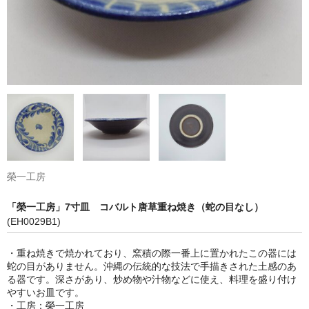
榮一工房
「榮一工房」7寸皿 コバルト唐草重ね焼き（蛇の目なし）
(EH0029B1)
・重ね焼きで焼かれており、窯積の際一番上に置かれたこの器には
蛇の目がありません。沖縄の伝統的な技法で手描きされた土感のあ
る器です。深さがあり、炒め物や汁物などに使え、料理を盛り付け
やすいお皿です。
・工房：榮一工房