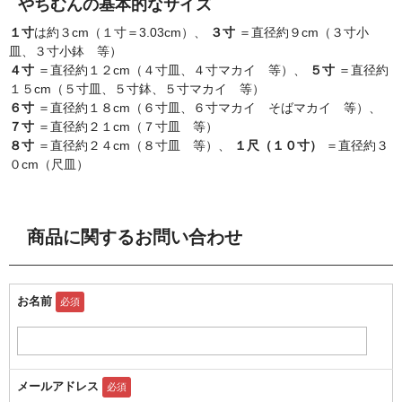
やちむんの基本的なサイズ
１寸
は約３cm（１寸＝3.03cm）、
３寸
＝直径約９cm（３寸小
皿、３寸小鉢 等）
４寸
＝直径約１２cm（４寸皿、４寸マカイ 等）、
５寸
＝直径約
１５cm（５寸皿、５寸鉢、５寸マカイ 等）
６寸
＝直径約１８cm（６寸皿、６寸マカイ そばマカイ 等）、
７寸
＝直径約２１cm（７寸皿 等）
８寸
＝直径約２４cm（８寸皿 等）、
１尺（１０寸）
＝直径約３
０cm（尺皿）
商品に関するお問い合わせ
お名前
必須
メールアドレス
必須