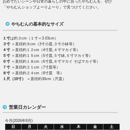
おめでたいシーンや日常の暮らしの中に合ったやちむんを、ぜひ
「やちむんショップよーりよーり」で見つけてください。
やちむんの基本的なサイズ
１寸
は約３cm（１寸＝3.03cm）
３寸
＝直径約９cm（3寸小皿,３寸小鉢等）
４寸
＝直径約１２cm（4寸皿,４寸マカイ等）
５寸
＝直径約１５cm（5寸皿,５寸鉢,５寸マカイ等）
６寸
＝直径約１８cm（6寸皿,６寸マカイ そばマカイ等）
７寸
＝直径約２１cm（7寸皿等）
８寸
＝直径約２４cm（8寸皿 等）
１尺（10寸）
＝直径約30cm（尺皿）
営業日カレンダー
今月(2026年8月)
日
月
火
水
木
金
土