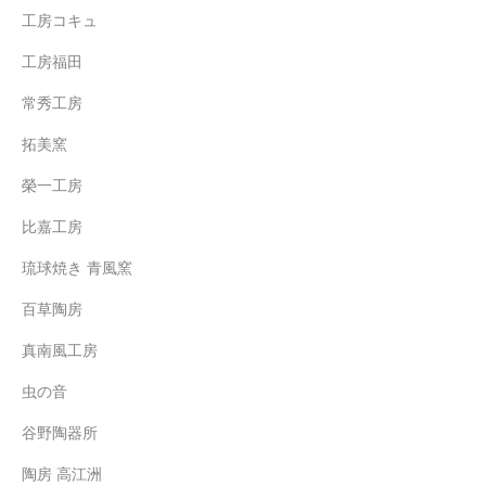
工房コキュ
工房福田
常秀工房
拓美窯
榮一工房
比嘉工房
琉球焼き 青風窯
百草陶房
真南風工房
虫の音
谷野陶器所
陶房 高江洲