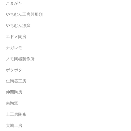
こまがた
やちむん工房與那嶺
やちむん漂窯
エドメ陶房
ナガレモ
ノモ陶器製作所
ボタポタ
仁陶器工房
仲間陶房
南陶窯
土工房陶糸
大城工房