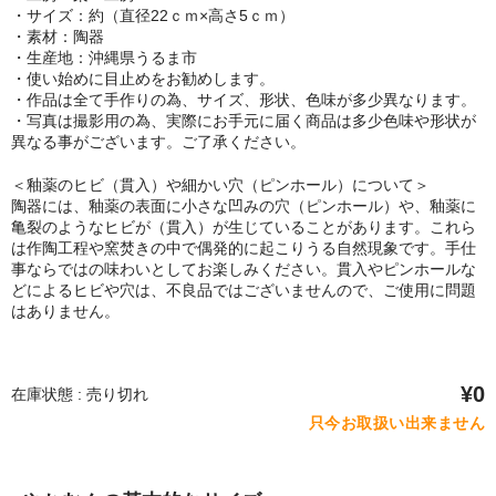
・サイズ：約（直径22ｃｍ×高さ5ｃｍ）
・素材：陶器
・生産地：沖縄県うるま市
・使い始めに目止めをお勧めします。
・作品は全て手作りの為、サイズ、形状、色味が多少異なります。
・写真は撮影用の為、実際にお手元に届く商品は多少色味や形状が
異なる事がございます。ご了承ください。
＜釉薬のヒビ（貫入）や細かい穴（ピンホール）について＞
陶器には、釉薬の表面に小さな凹みの穴（ピンホール）や、釉薬に
亀裂のようなヒビが（貫入）が生じていることがあります。これら
は作陶工程や窯焚きの中で偶発的に起こりうる自然現象です。手仕
事ならではの味わいとしてお楽しみください。貫入やピンホールな
どによるヒビや穴は、不良品ではございませんので、ご使用に問題
はありません。
¥0
在庫状態 : 売り切れ
只今お取扱い出来ません