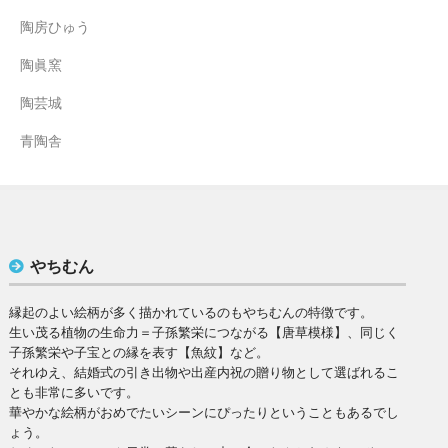
陶房ひゅう
陶眞窯
陶芸城
青陶舎
やちむん
縁起のよい絵柄が多く描かれているのもやちむんの特徴です。
生い茂る植物の生命力＝子孫繁栄につながる【唐草模様】、同じく
子孫繁栄や子宝との縁を表す【魚紋】など。
それゆえ、結婚式の引き出物や出産内祝の贈り物として選ばれるこ
とも非常に多いです。
華やかな絵柄がおめでたいシーンにぴったりということもあるでし
ょう。