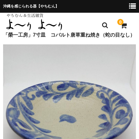
沖縄を感じられる器【やちむん】
0
「榮一工房」7寸皿 コバルト唐草重ね焼き（蛇の目なし）
ホーム
プレゼント包装について
特定商取引法に基づく表記
お問合せ