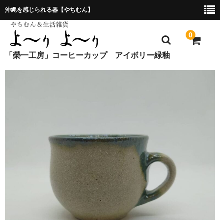
沖縄を感じられる器【やちむん】
0
「榮一工房」コーヒーカップ アイボリー緑釉
ホーム
プレゼント包装について
特定商取引法に基づく表記
お問合せ