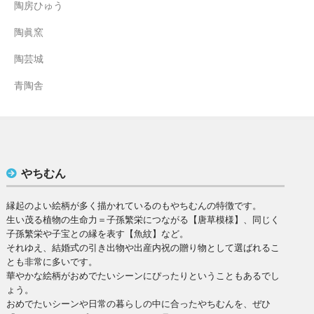
陶房ひゅう
陶眞窯
陶芸城
青陶舎
やちむん
縁起のよい絵柄が多く描かれているのもやちむんの特徴です。
生い茂る植物の生命力＝子孫繁栄につながる【唐草模様】、同じく
子孫繁栄や子宝との縁を表す【魚紋】など。
それゆえ、結婚式の引き出物や出産内祝の贈り物として選ばれるこ
とも非常に多いです。
華やかな絵柄がおめでたいシーンにぴったりということもあるでし
ょう。
おめでたいシーンや日常の暮らしの中に合ったやちむんを、ぜひ