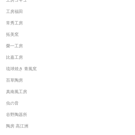
工房コキュ
工房福田
常秀工房
拓美窯
榮一工房
比嘉工房
琉球焼き 青風窯
百草陶房
真南風工房
虫の音
谷野陶器所
陶房 高江洲