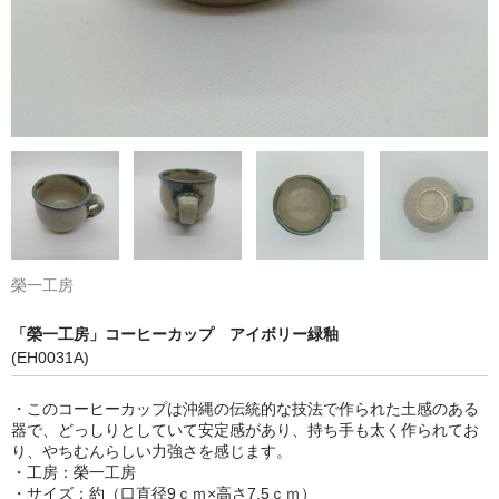
榮一工房
「榮一工房」コーヒーカップ アイボリー緑釉
(EH0031A)
・このコーヒーカップは沖縄の伝統的な技法で作られた土感のある
器で、どっしりとしていて安定感があり、持ち手も太く作られてお
り、やちむんらしい力強さを感じます。
・工房：榮一工房
・サイズ：約（口直径9ｃｍ×高さ7.5ｃｍ）