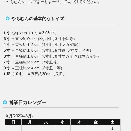
「やちむんショップよーりよーり」で見つけてください。
やちむんの基本的なサイズ
１寸
は約３cm（１寸＝3.03cm）
３寸
＝直径約９cm（3寸小皿,３寸小鉢等）
４寸
＝直径約１２cm（4寸皿,４寸マカイ等）
５寸
＝直径約１５cm（5寸皿,５寸鉢,５寸マカイ等）
６寸
＝直径約１８cm（6寸皿,６寸マカイ そばマカイ等）
７寸
＝直径約２１cm（7寸皿等）
８寸
＝直径約２４cm（8寸皿 等）
１尺（10寸）
＝直径約30cm（尺皿）
営業日カレンダー
今月(2026年8月)
日
月
火
水
木
金
土
1