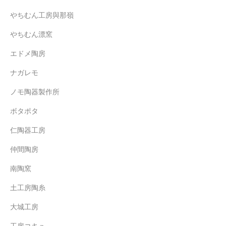
やちむん工房與那嶺
やちむん漂窯
エドメ陶房
ナガレモ
ノモ陶器製作所
ボタポタ
仁陶器工房
仲間陶房
南陶窯
土工房陶糸
大城工房