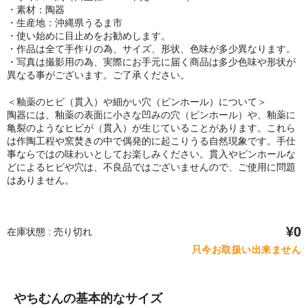
・素材：陶器
・生産地：沖縄県うるま市
・使い始めに目止めをお勧めします。
・作品は全て手作りの為、サイズ、形状、色味が多少異なります。
・写真は撮影用の為、実際にお手元に届く商品は多少色味や形状が
異なる事がございます。ご了承ください。
＜釉薬のヒビ（貫入）や細かい穴（ピンホール）について＞
陶器には、釉薬の表面に小さな凹みの穴（ピンホール）や、釉薬に
亀裂のようなヒビが（貫入）が生じていることがあります。これら
は作陶工程や窯焚きの中で偶発的に起こりうる自然現象です。手仕
事ならではの味わいとしてお楽しみください。貫入やピンホールな
どによるヒビや穴は、不良品ではございませんので、ご使用に問題
はありません。
¥0
在庫状態 : 売り切れ
只今お取扱い出来ません
やちむんの基本的なサイズ