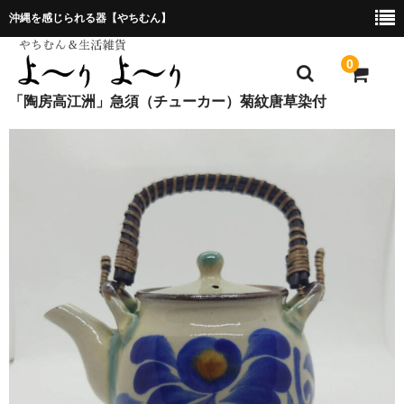
沖縄を感じられる器【やちむん】
0
「陶房高江洲」急須（チューカー）菊紋唐草染付
ホーム
プレゼント包装について
特定商取引法に基づく表記
お問合せ