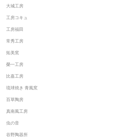
大城工房
工房コキュ
工房福田
常秀工房
拓美窯
榮一工房
比嘉工房
琉球焼き 青風窯
百草陶房
真南風工房
虫の音
谷野陶器所