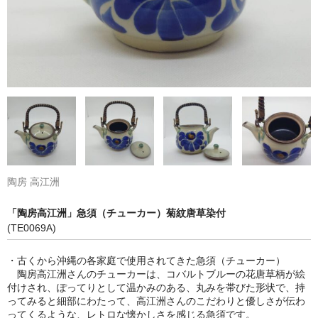
陶房 高江洲
「陶房高江洲」急須（チューカー）菊紋唐草染付
(TE0069A)
・古くから沖縄の各家庭で使用されてきた急須（チューカー）
陶房高江洲さんのチューカーは、コバルトブルーの花唐草柄が絵
付けされ、ぽってりとして温かみのある、丸みを帯びた形状で、持
ってみると細部にわたって、高江洲さんのこだわりと優しさが伝わ
ってくるような、レトロな懐かしさを感じる急須です。