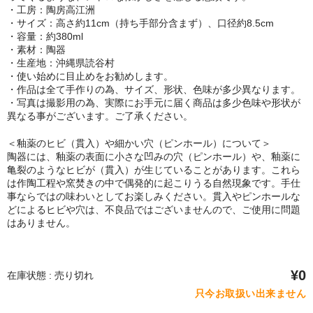
・工房：陶房高江洲
・サイズ：高さ約11cm（持ち手部分含まず）、口径約8.5cm
・容量：約380ml
・素材：陶器
・生産地：沖縄県読谷村
・使い始めに目止めをお勧めします。
・作品は全て手作りの為、サイズ、形状、色味が多少異なります。
・写真は撮影用の為、実際にお手元に届く商品は多少色味や形状が
異なる事がございます。ご了承ください。
＜釉薬のヒビ（貫入）や細かい穴（ピンホール）について＞
陶器には、釉薬の表面に小さな凹みの穴（ピンホール）や、釉薬に
亀裂のようなヒビが（貫入）が生じていることがあります。これら
は作陶工程や窯焚きの中で偶発的に起こりうる自然現象です。手仕
事ならではの味わいとしてお楽しみください。貫入やピンホールな
どによるヒビや穴は、不良品ではございませんので、ご使用に問題
はありません。
¥0
在庫状態 : 売り切れ
只今お取扱い出来ません