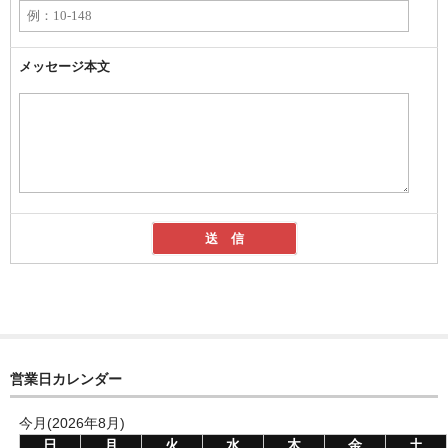
メッセージ本文
営業日カレンダー
今月(2026年8月)
日
月
火
水
木
金
土