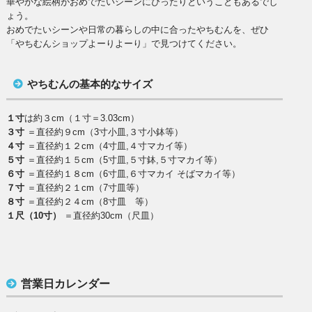
華やかな絵柄がおめでたいシーンにぴったりということもあるでし
ょう。
おめでたいシーンや日常の暮らしの中に合ったやちむんを、ぜひ
「やちむんショップよーりよーり」で見つけてください。
やちむんの基本的なサイズ
１寸
は約３cm（１寸＝3.03cm）
３寸
＝直径約９cm（3寸小皿,３寸小鉢等）
４寸
＝直径約１２cm（4寸皿,４寸マカイ等）
５寸
＝直径約１５cm（5寸皿,５寸鉢,５寸マカイ等）
６寸
＝直径約１８cm（6寸皿,６寸マカイ そばマカイ等）
７寸
＝直径約２１cm（7寸皿等）
８寸
＝直径約２４cm（8寸皿 等）
１尺（10寸）
＝直径約30cm（尺皿）
営業日カレンダー