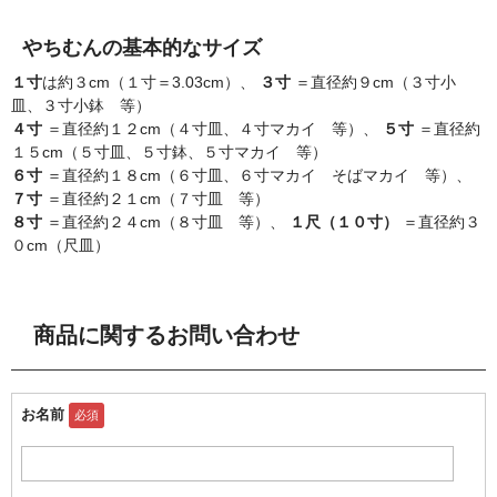
やちむんの基本的なサイズ
１寸
は約３cm（１寸＝3.03cm）、
３寸
＝直径約９cm（３寸小
皿、３寸小鉢 等）
４寸
＝直径約１２cm（４寸皿、４寸マカイ 等）、
５寸
＝直径約
１５cm（５寸皿、５寸鉢、５寸マカイ 等）
６寸
＝直径約１８cm（６寸皿、６寸マカイ そばマカイ 等）、
７寸
＝直径約２１cm（７寸皿 等）
８寸
＝直径約２４cm（８寸皿 等）、
１尺（１０寸）
＝直径約３
０cm（尺皿）
商品に関するお問い合わせ
お名前
必須