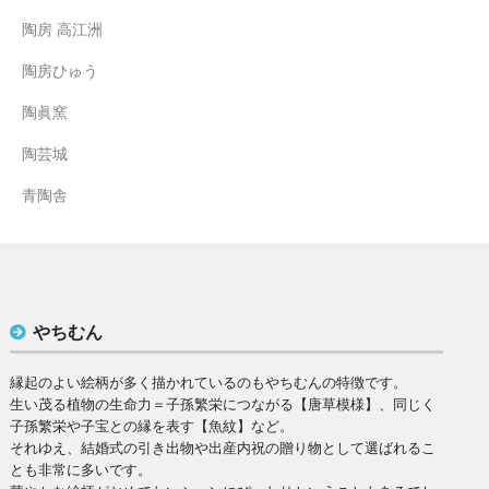
陶房 高江洲
陶房ひゅう
陶眞窯
陶芸城
青陶舎
やちむん
縁起のよい絵柄が多く描かれているのもやちむんの特徴です。
生い茂る植物の生命力＝子孫繁栄につながる【唐草模様】、同じく
子孫繁栄や子宝との縁を表す【魚紋】など。
それゆえ、結婚式の引き出物や出産内祝の贈り物として選ばれるこ
とも非常に多いです。