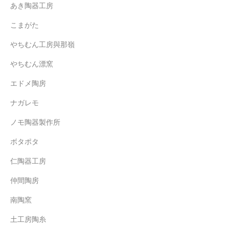
あき陶器工房
こまがた
やちむん工房與那嶺
やちむん漂窯
エドメ陶房
ナガレモ
ノモ陶器製作所
ボタポタ
仁陶器工房
仲間陶房
南陶窯
土工房陶糸