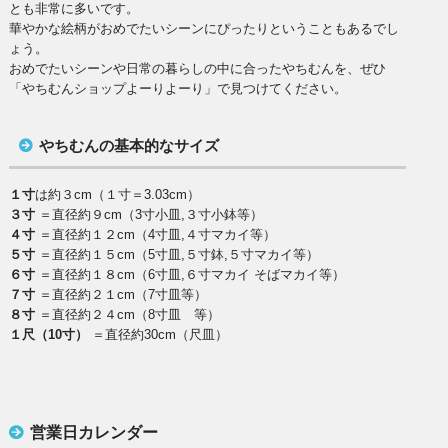
とも非常に多いです。
華やかな絵柄がおめでたいシーンにぴったりということもあるでし
ょう。
おめでたいシーンや日常の暮らしの中に合ったやちむんを、ぜひ
「やちむんショップよーりよーり」で見つけてください。
やちむんの基本的なサイズ
１寸
は約３cm（１寸＝3.03cm）
３寸
＝直径約９cm（3寸小皿,３寸小鉢等）
４寸
＝直径約１２cm（4寸皿,４寸マカイ等）
５寸
＝直径約１５cm（5寸皿,５寸鉢,５寸マカイ等）
６寸
＝直径約１８cm（6寸皿,６寸マカイ そばマカイ等）
７寸
＝直径約２１cm（7寸皿等）
８寸
＝直径約２４cm（8寸皿 等）
１尺（10寸）
＝直径約30cm（尺皿）
営業日カレンダー