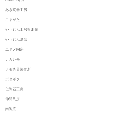
あき陶器工房
こまがた
やちむん工房與那嶺
やちむん漂窯
エドメ陶房
ナガレモ
ノモ陶器製作所
ボタポタ
仁陶器工房
仲間陶房
南陶窯