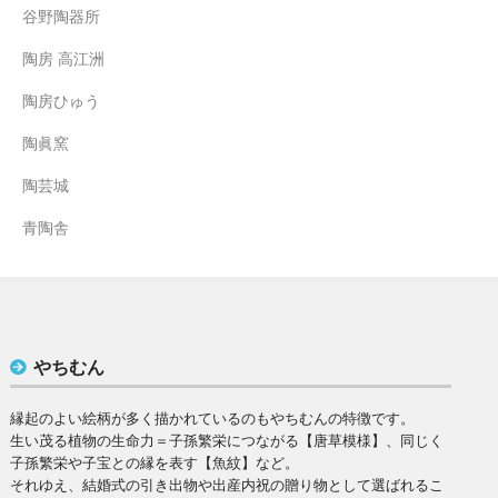
谷野陶器所
陶房 高江洲
陶房ひゅう
陶眞窯
陶芸城
青陶舎
やちむん
縁起のよい絵柄が多く描かれているのもやちむんの特徴です。
生い茂る植物の生命力＝子孫繁栄につながる【唐草模様】、同じく
子孫繁栄や子宝との縁を表す【魚紋】など。
それゆえ、結婚式の引き出物や出産内祝の贈り物として選ばれるこ