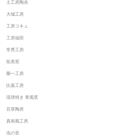
土工房陶糸
大城工房
工房コキュ
工房福田
常秀工房
拓美窯
榮一工房
比嘉工房
琉球焼き 青風窯
百草陶房
真南風工房
虫の音