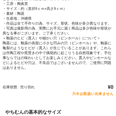
・工房：陶眞窯
・サイズ：約（直径9ｃｍ×高さ9ｃｍ）
・素材：陶器
・生産地：沖縄県
・作品は全て手作りの為、サイズ、形状、色味が多少異なります。
・写真は撮影用の為、実際にお手元に届く商品は多少色味や形状が
異なる事がございます。ご了承ください。
＜釉薬のヒビ（貫入）や細かい穴（ピンホール）について＞
陶器には、釉薬の表面に小さな凹みの穴（ピンホール）や、釉薬に
亀裂のようなヒビが（貫入）が生じていることがあります。これら
は作陶工程や窯焚きの中で偶発的に起こりうる自然現象です。手仕
事ならではの味わいとしてお楽しみください。貫入やピンホールな
どによるヒビや穴は、不良品ではございませんので、ご使用に問題
はありません。
¥0
在庫状態 : 売り切れ
只今お取扱い出来ません
やちむんの基本的なサイズ