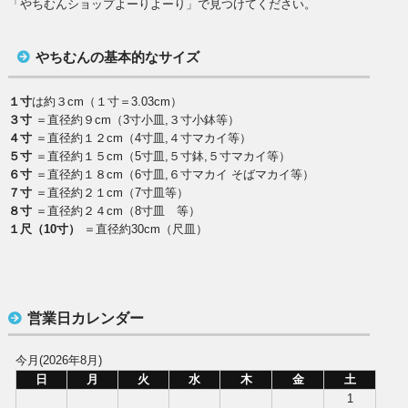
「やちむんショップよーりよーり」で見つけてください。
やちむんの基本的なサイズ
１寸
は約３cm（１寸＝3.03cm）
３寸
＝直径約９cm（3寸小皿,３寸小鉢等）
４寸
＝直径約１２cm（4寸皿,４寸マカイ等）
５寸
＝直径約１５cm（5寸皿,５寸鉢,５寸マカイ等）
６寸
＝直径約１８cm（6寸皿,６寸マカイ そばマカイ等）
７寸
＝直径約２１cm（7寸皿等）
８寸
＝直径約２４cm（8寸皿 等）
１尺（10寸）
＝直径約30cm（尺皿）
営業日カレンダー
今月(2026年8月)
日
月
火
水
木
金
土
1