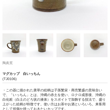
陶眞窯
マグカップ 白いっちん
(TJ0106)
・この器に描かれた唐草の絵柄は子孫繁栄・商売繁盛の意味合い
で、「いっちん」とは、沖縄の赤土を使い、ロクロ成形後、沖縄の
白化粧（白土のどろ状の液体）をスポイトで加飾する技法で、盛り
上がった絵柄が特徴です。使い方はお茶やお酒といろいろ。来客用
として何個か持っておきたいカップです。