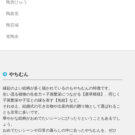
陶房ひゅう
陶眞窯
陶芸城
青陶舎
やちむん
縁起のよい絵柄が多く描かれているのもやちむんの特徴です。
生い茂る植物の生命力＝子孫繁栄につながる【唐草模様】、同じく
子孫繁栄や子宝との縁を表す【魚紋】など。
それゆえ、結婚式の引き出物や出産内祝の贈り物として選ばれるこ
とも非常に多いです。
華やかな絵柄がおめでたいシーンにぴったりということもあるでし
ょう。
おめでたいシーンや日常の暮らしの中に合ったやちむんを、ぜひ