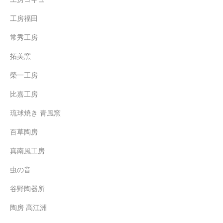
工房福田
常秀工房
拓美窯
榮一工房
比嘉工房
琉球焼き 青風窯
百草陶房
真南風工房
虫の音
谷野陶器所
陶房 高江洲