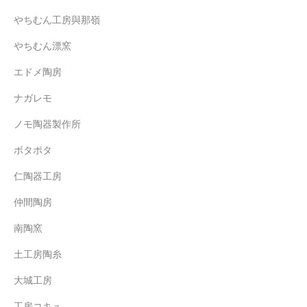
やちむん工房與那嶺
やちむん漂窯
エドメ陶房
ナガレモ
ノモ陶器製作所
ボタポタ
仁陶器工房
仲間陶房
南陶窯
土工房陶糸
大城工房
工房コキュ