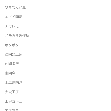
やちむん漂窯
エドメ陶房
ナガレモ
ノモ陶器製作所
ボタポタ
仁陶器工房
仲間陶房
南陶窯
土工房陶糸
大城工房
工房コキュ
工房福田