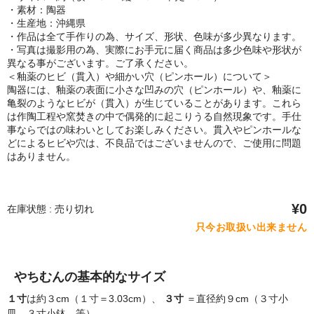
・素材：陶器
・生産地：沖縄県
・作品は全て手作りの為、サイズ、形状、色味が多少異なります。
・写真は撮影用の為、実際にお手元に届く商品は多少色味や形状が
異なる事がございます。ご了承ください。
＜釉薬のヒビ（貫入）や細かい穴（ピンホール）について＞
陶器には、釉薬の表面に小さな凹みの穴（ピンホール）や、釉薬に
亀裂のようなヒビが（貫入）が生じていることがあります。これら
は作陶工程や窯焚きの中で偶発的に起こりうる自然現象です。手仕
事ならではの味わいとしてお楽しみください。貫入やピンホールな
どによるヒビや穴は、不良品ではございませんので、ご使用に問題
はありません。
¥0
在庫状態 : 売り切れ
只今お取扱い出来ません
やちむんの基本的なサイズ
１寸
は約３cm（１寸＝3.03cm）、
３寸
＝直径約９cm（３寸小
皿、３寸小鉢 等）