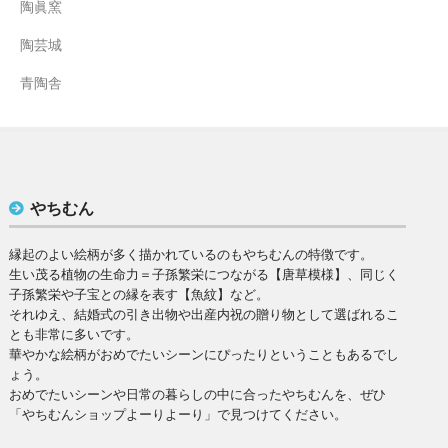
陶眞窯
陶芸城
青陶舎
やちむん
縁起のよい絵柄が多く描かれているのもやちむんの特徴です。
生い茂る植物の生命力＝子孫繁栄につながる【唐草模様】、同じく
子孫繁栄や子宝との縁を表す【魚紋】など。
それゆえ、結婚式の引き出物や出産内祝の贈り物として選ばれるこ
とも非常に多いです。
華やかな絵柄がおめでたいシーンにぴったりということもあるでし
ょう。
おめでたいシーンや日常の暮らしの中に合ったやちむんを、ぜひ
「やちむんショップよーりよーり」で見つけてください。