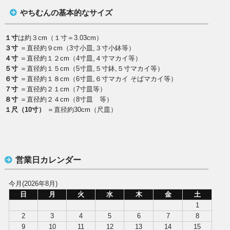
やちむんの基本的なサイズ
１寸
は約３cm（１寸＝3.03cm）
３寸
＝直径約９cm（3寸小皿,３寸小鉢等）
４寸
＝直径約１２cm（4寸皿,４寸マカイ等）
５寸
＝直径約１５cm（5寸皿,５寸鉢,５寸マカイ等）
６寸
＝直径約１８cm（6寸皿,６寸マカイ そばマカイ等）
７寸
＝直径約２１cm（7寸皿等）
８寸
＝直径約２４cm（8寸皿 等）
１尺（10寸）
＝直径約30cm（尺皿）
営業日カレンダー
今月(2026年8月)
日
月
火
水
木
金
土
1
2
3
4
5
6
7
8
9
10
11
12
13
14
15