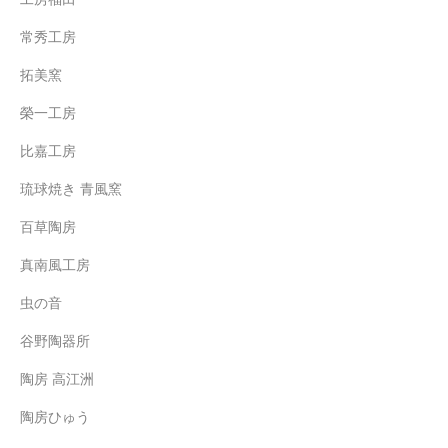
常秀工房
拓美窯
榮一工房
比嘉工房
琉球焼き 青風窯
百草陶房
真南風工房
虫の音
谷野陶器所
陶房 高江洲
陶房ひゅう