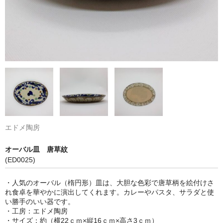
エドメ陶房
オーバル皿 唐草紋
(ED0025)
・人気のオーバル（楕円形）皿は、大胆な色彩で唐草柄を絵付けさ
れ食卓を華やかに演出してくれます。カレーやパスタ、サラダと使
い勝手のいい器です。
・工房：エドメ陶房
・サイズ：約（横22ｃｍ×縦16ｃｍ×高さ3ｃｍ）