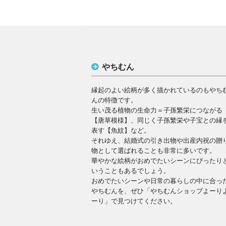
やちむん
縁起のよい絵柄が多く描かれているのもやち
んの特徴です。
生い茂る植物の生命力＝子孫繁栄につながる
【唐草模様】、同じく子孫繁栄や子宝との縁
表す【魚紋】など。
それゆえ、結婚式の引き出物や出産内祝の贈
物として選ばれることも非常に多いです。
華やかな絵柄がおめでたいシーンにぴったり
いうこともあるでしょう。
おめでたいシーンや日常の暮らしの中に合っ
やちむんを、ぜひ「やちむんショップよーり
ーり」で見つけてください。