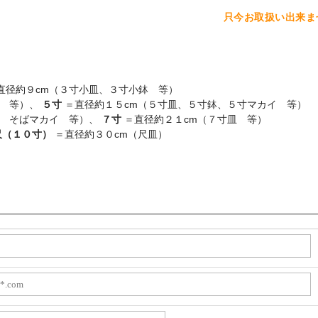
只今お取扱い出来ま
直径約９cm（３寸小皿、３寸小鉢 等）
イ 等）、
５寸
＝直径約１５cm（５寸皿、５寸鉢、５寸マカイ 等）
イ そばマカイ 等）、
７寸
＝直径約２１cm（７寸皿 等）
尺（１０寸）
＝直径約３０cm（尺皿）