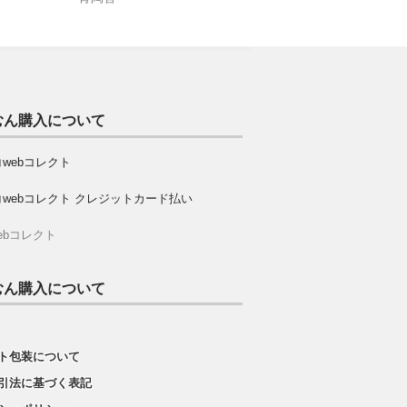
むん購入について
ebコレクト
むん購入について
ト包装について
引法に基づく表記