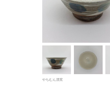
やちむん漂窯