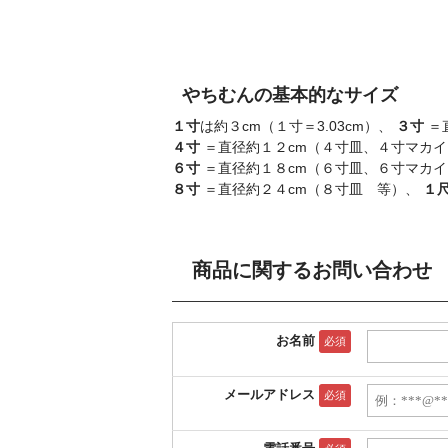
やちむんの基本的なサイズ
１寸
は約３cm（１寸＝3.03cm）、
３寸
＝
４寸
＝直径約１２cm（４寸皿、４寸マカ
６寸
＝直径約１８cm（６寸皿、６寸マカ
８寸
＝直径約２４cm（８寸皿 等）、
１
商品に関するお問い合わせ
お名前
必須
メールアドレス
必須