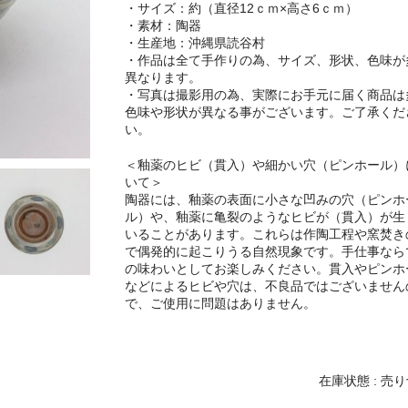
・サイズ：約（直径12ｃｍ×高さ6ｃｍ）
・素材：陶器
・生産地：沖縄県読谷村
・作品は全て手作りの為、サイズ、形状、色味が
異なります。
・写真は撮影用の為、実際にお手元に届く商品は
色味や形状が異なる事がございます。ご了承くだ
い。
＜釉薬のヒビ（貫入）や細かい穴（ピンホール）
いて＞
陶器には、釉薬の表面に小さな凹みの穴（ピンホ
ル）や、釉薬に亀裂のようなヒビが（貫入）が生
いることがあります。これらは作陶工程や窯焚き
で偶発的に起こりうる自然現象です。手仕事なら
の味わいとしてお楽しみください。貫入やピンホ
などによるヒビや穴は、不良品ではございません
で、ご使用に問題はありません。
在庫状態 : 売