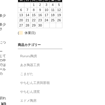
1
2
3
4
5
6
7
8
9
10
11
12
13
14
15
16
17
18
19
多少
20
21
22
23
24
25
26
多少
27
28
29
30
さ
(
休業日)
につ
商品カテゴリー
ー
じて
Rururu陶房
の中
では
あき陶器工房
ール
の
こまがた
やちむん工房與那嶺
やちむん漂窯
り切れ
エドメ陶房
¥0