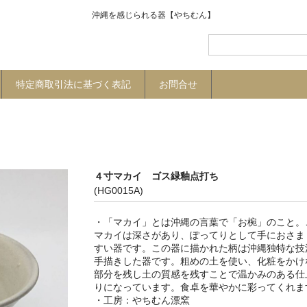
沖縄を感じられる器【やちむん】
特定商取引法に基づく表記
お問合せ
４寸マカイ ゴス緑釉点打ち
(HG0015A)
・「マカイ」とは沖縄の言葉で「お椀」のこと。
マカイは深さがあり、ぽってりとして手におさま
すい器です。この器に描かれた柄は沖縄独特な技
手描きした器です。粗めの土を使い、化粧をかけ
部分を残し土の質感を残すことで温かみのある仕
りになっています。食卓を華やかに彩ってくれま
・工房：やちむん漂窯