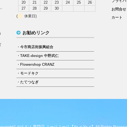
プライバ
20
21
22
23
24
25
26
27
28
29
30
お問合せ
(
休業日)
カート
）
お勧めリンク
カ
ば
・今市商店街振興組合
・TAKE-design 中野武仁
・Flowershop CRANZ
・モードキク
・たてつなぎ
opyright© やちむん専門店 よーりよーり【Yo-ri Yo-ri】All Rights Reserve