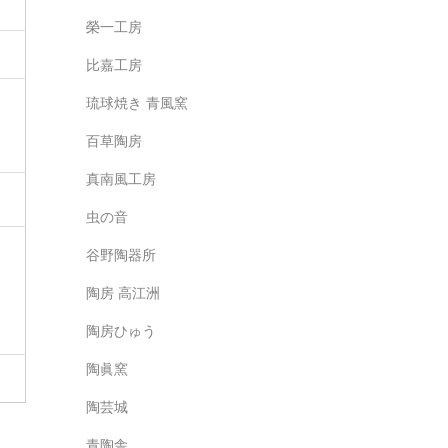
榮一工房
比嘉工房
琉球焼き 青風窯
百草陶房
真南風工房
虫の音
谷野陶器所
陶房 高江洲
陶房ひゅう
陶眞窯
陶芸城
青陶舎