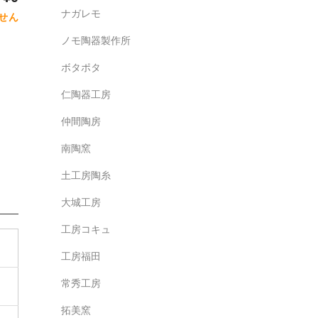
ナガレモ
せん
ノモ陶器製作所
ボタポタ
仁陶器工房
仲間陶房
南陶窯
土工房陶糸
大城工房
工房コキュ
工房福田
常秀工房
拓美窯