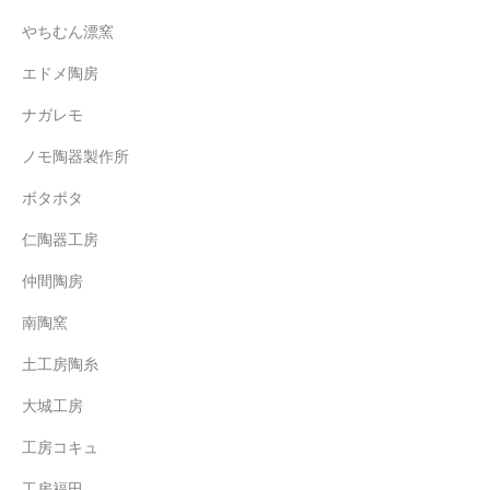
やちむん漂窯
エドメ陶房
ナガレモ
ノモ陶器製作所
ボタポタ
仁陶器工房
仲間陶房
南陶窯
土工房陶糸
大城工房
工房コキュ
工房福田