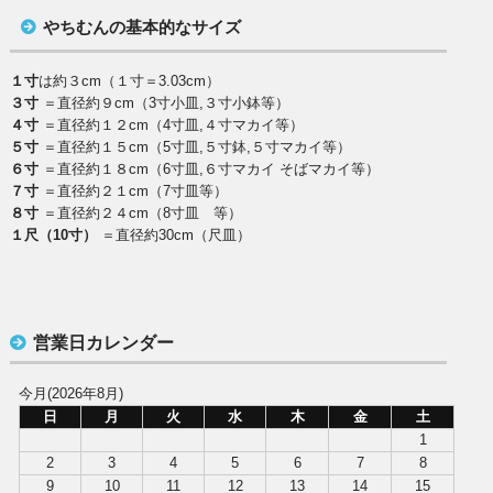
やちむんの基本的なサイズ
１寸
は約３cm（１寸＝3.03cm）
３寸
＝直径約９cm（3寸小皿,３寸小鉢等）
４寸
＝直径約１２cm（4寸皿,４寸マカイ等）
５寸
＝直径約１５cm（5寸皿,５寸鉢,５寸マカイ等）
６寸
＝直径約１８cm（6寸皿,６寸マカイ そばマカイ等）
７寸
＝直径約２１cm（7寸皿等）
８寸
＝直径約２４cm（8寸皿 等）
１尺（10寸）
＝直径約30cm（尺皿）
営業日カレンダー
今月(2026年8月)
日
月
火
水
木
金
土
1
2
3
4
5
6
7
8
9
10
11
12
13
14
15