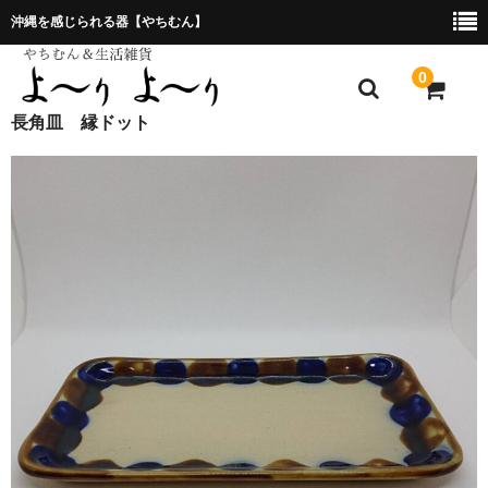
沖縄を感じられる器【やちむん】
0
長角皿 縁ドット
ホーム
プレゼント包装について
特定商取引法に基づく表記
お問合せ