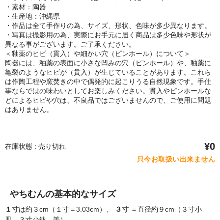
・素材：陶器
・生産地：沖縄県
・作品は全て手作りの為、サイズ、形状、色味が多少異なります。
・写真は撮影用の為、実際にお手元に届く商品は多少色味や形状が
異なる事がございます。ご了承ください。
＜釉薬のヒビ（貫入）や細かい穴（ピンホール）について＞
陶器には、釉薬の表面に小さな凹みの穴（ピンホール）や、釉薬に
亀裂のようなヒビが（貫入）が生じていることがあります。これら
は作陶工程や窯焚きの中で偶発的に起こりうる自然現象です。手仕
事ならではの味わいとしてお楽しみください。貫入やピンホールな
どによるヒビや穴は、不良品ではございませんので、ご使用に問題
はありません。
¥0
在庫状態 : 売り切れ
只今お取扱い出来ません
やちむんの基本的なサイズ
１寸
は約３cm（１寸＝3.03cm）、
３寸
＝直径約９cm（３寸小
皿、３寸小鉢 等）