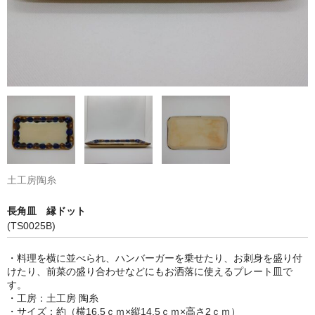
土工房陶糸
長角皿 縁ドット
(TS0025B)
・料理を横に並べられ、ハンバーガーを乗せたり、お刺身を盛り付
けたり、前菜の盛り合わせなどにもお洒落に使えるプレート皿で
す。
・工房：土工房 陶糸
・サイズ：約（横16.5ｃｍ×縦14.5ｃｍ×高さ2ｃｍ）