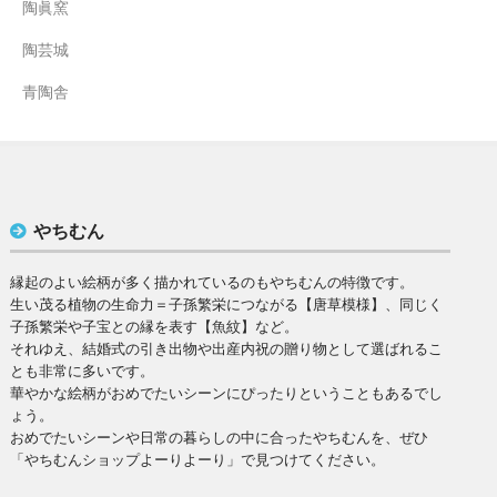
陶眞窯
陶芸城
青陶舎
やちむん
縁起のよい絵柄が多く描かれているのもやちむんの特徴です。
生い茂る植物の生命力＝子孫繁栄につながる【唐草模様】、同じく
子孫繁栄や子宝との縁を表す【魚紋】など。
それゆえ、結婚式の引き出物や出産内祝の贈り物として選ばれるこ
とも非常に多いです。
華やかな絵柄がおめでたいシーンにぴったりということもあるでし
ょう。
おめでたいシーンや日常の暮らしの中に合ったやちむんを、ぜひ
「やちむんショップよーりよーり」で見つけてください。