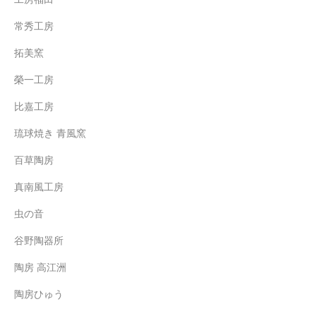
常秀工房
拓美窯
榮一工房
比嘉工房
琉球焼き 青風窯
百草陶房
真南風工房
虫の音
谷野陶器所
陶房 高江洲
陶房ひゅう