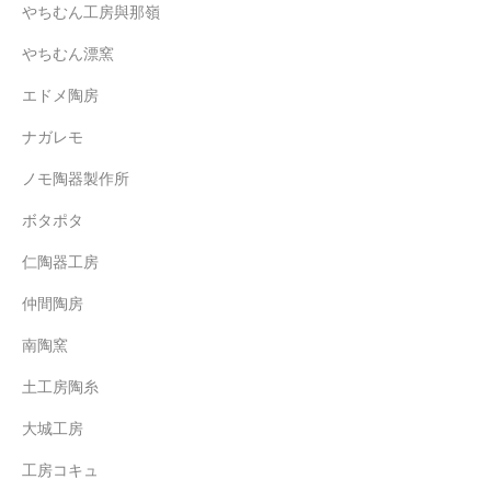
やちむん工房與那嶺
やちむん漂窯
エドメ陶房
ナガレモ
ノモ陶器製作所
ボタポタ
仁陶器工房
仲間陶房
南陶窯
土工房陶糸
大城工房
工房コキュ