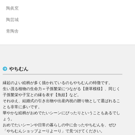
陶眞窯
陶芸城
青陶舎
やちむん
縁起のよい絵柄が多く描かれているのもやちむんの特徴です。
生い茂る植物の生命力＝子孫繁栄につながる【唐草模様】、同じく
子孫繁栄や子宝との縁を表す【魚紋】など。
それゆえ、結婚式の引き出物や出産内祝の贈り物として選ばれるこ
とも非常に多いです。
華やかな絵柄がおめでたいシーンにぴったりということもあるでし
ょう。
おめでたいシーンや日常の暮らしの中に合ったやちむんを、ぜひ
「やちむんショップよーりよーり」で見つけてください。