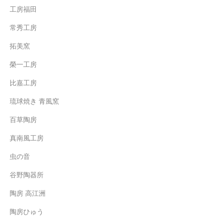
工房福田
常秀工房
拓美窯
榮一工房
比嘉工房
琉球焼き 青風窯
百草陶房
真南風工房
虫の音
谷野陶器所
陶房 高江洲
陶房ひゅう