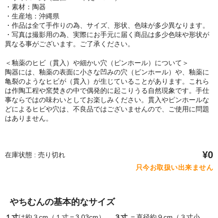
・素材：陶器
・生産地：沖縄県
・作品は全て手作りの為、サイズ、形状、色味が多少異なります。
・写真は撮影用の為、実際にお手元に届く商品は多少色味や形状が
異なる事がございます。ご了承ください。
＜釉薬のヒビ（貫入）や細かい穴（ピンホール）について＞
陶器には、釉薬の表面に小さな凹みの穴（ピンホール）や、釉薬に
亀裂のようなヒビが（貫入）が生じていることがあります。これら
は作陶工程や窯焚きの中で偶発的に起こりうる自然現象です。手仕
事ならではの味わいとしてお楽しみください。貫入やピンホールな
どによるヒビや穴は、不良品ではございませんので、ご使用に問題
はありません。
¥0
在庫状態 : 売り切れ
只今お取扱い出来ません
やちむんの基本的なサイズ
１寸
は約３cm（１寸＝3.03cm）、
３寸
＝直径約９cm（３寸小