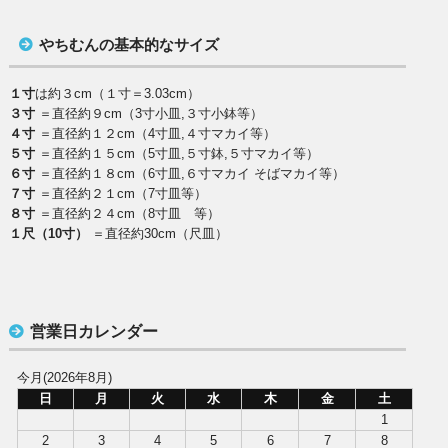
やちむんの基本的なサイズ
１寸
は約３cm（１寸＝3.03cm）
３寸
＝直径約９cm（3寸小皿,３寸小鉢等）
４寸
＝直径約１２cm（4寸皿,４寸マカイ等）
５寸
＝直径約１５cm（5寸皿,５寸鉢,５寸マカイ等）
６寸
＝直径約１８cm（6寸皿,６寸マカイ そばマカイ等）
７寸
＝直径約２１cm（7寸皿等）
８寸
＝直径約２４cm（8寸皿 等）
１尺（10寸）
＝直径約30cm（尺皿）
営業日カレンダー
今月(2026年8月)
日
月
火
水
木
金
土
1
2
3
4
5
6
7
8