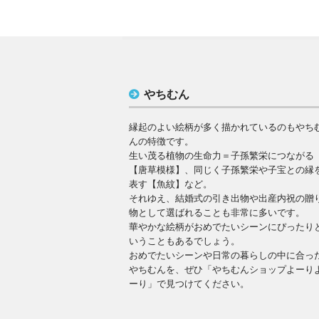
やちむん
縁起のよい絵柄が多く描かれているのもやち
んの特徴です。
生い茂る植物の生命力＝子孫繁栄につながる
【唐草模様】、同じく子孫繁栄や子宝との縁
表す【魚紋】など。
それゆえ、結婚式の引き出物や出産内祝の贈
物として選ばれることも非常に多いです。
華やかな絵柄がおめでたいシーンにぴったり
いうこともあるでしょう。
おめでたいシーンや日常の暮らしの中に合っ
やちむんを、ぜひ「やちむんショップよーり
ーり」で見つけてください。