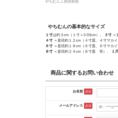
やちむん工房與那嶺
やちむんの基本的なサイズ
１寸
は約３cm（１寸＝3.03cm）、
３寸
＝
４寸
＝直径約１２cm（４寸皿、４寸マカ
６寸
＝直径約１８cm（６寸皿、６寸マカ
８寸
＝直径約２４cm（８寸皿 等）、
１
商品に関するお問い合わせ
お名前
必須
メールアドレス
必須