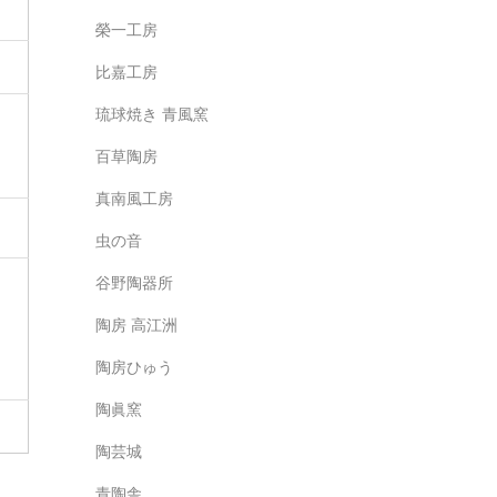
榮一工房
比嘉工房
琉球焼き 青風窯
百草陶房
真南風工房
虫の音
谷野陶器所
陶房 高江洲
陶房ひゅう
陶眞窯
陶芸城
青陶舎