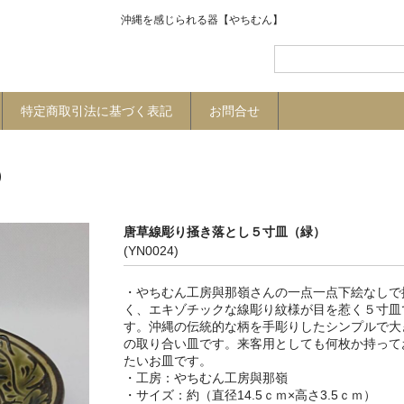
沖縄を感じられる器【やちむん】
特定商取引法に基づく表記
お問合せ
）
唐草線彫り掻き落とし５寸皿（緑）
(YN0024)
・やちむん工房與那嶺さんの一点一点下絵なしで
く、エキゾチックな線彫り紋様が目を惹く５寸皿
す。沖縄の伝統的な柄を手彫りしたシンプルで大
の取り合い皿です。来客用としても何枚か持って
たいお皿です。
・工房：やちむん工房與那嶺
・サイズ：約（直径14.5ｃｍ×高さ3.5ｃｍ）