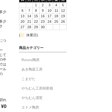
1
2
3
4
5
6
7
8
9
10
11
12
多少
13
14
15
16
17
18
19
多少
20
21
22
23
24
25
26
さ
27
28
29
30
(
休業日)
につ
商品カテゴリー
ー
じて
の中
Rururu陶房
では
ール
あき陶器工房
の
こまがた
やちむん工房與那嶺
やちむん漂窯
り切れ
¥0
エドメ陶房