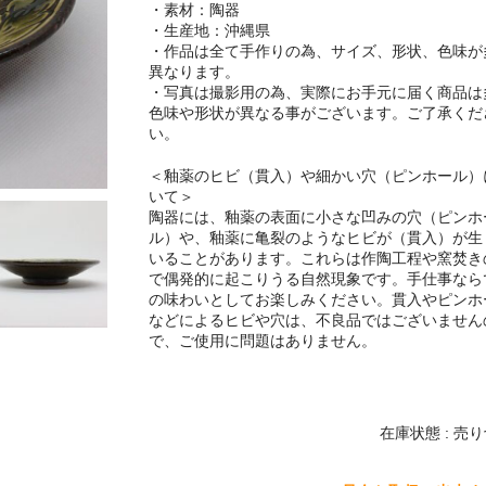
・素材：陶器
・生産地：沖縄県
・作品は全て手作りの為、サイズ、形状、色味が
異なります。
・写真は撮影用の為、実際にお手元に届く商品は
色味や形状が異なる事がございます。ご了承くだ
い。
＜釉薬のヒビ（貫入）や細かい穴（ピンホール）
いて＞
陶器には、釉薬の表面に小さな凹みの穴（ピンホ
ル）や、釉薬に亀裂のようなヒビが（貫入）が生
いることがあります。これらは作陶工程や窯焚き
で偶発的に起こりうる自然現象です。手仕事なら
の味わいとしてお楽しみください。貫入やピンホ
などによるヒビや穴は、不良品ではございません
で、ご使用に問題はありません。
在庫状態 : 売