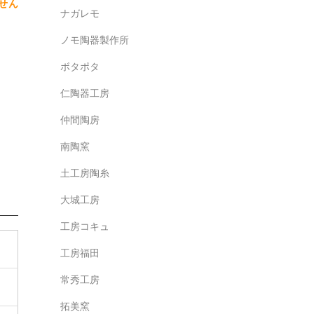
せん
ナガレモ
ノモ陶器製作所
ボタポタ
仁陶器工房
仲間陶房
南陶窯
土工房陶糸
大城工房
工房コキュ
工房福田
常秀工房
拓美窯