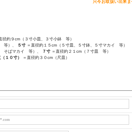
只今お取扱い出来ま
直径約９cm（３寸小皿、３寸小鉢 等）
イ 等）、
５寸
＝直径約１５cm（５寸皿、５寸鉢、５寸マカイ 等）
イ そばマカイ 等）、
７寸
＝直径約２１cm（７寸皿 等）
尺（１０寸）
＝直径約３０cm（尺皿）