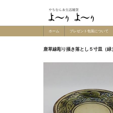
ホーム
プレゼント包装について
唐草線彫り掻き落とし５寸皿（緑