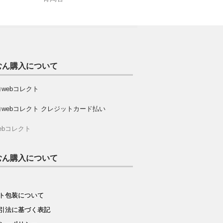
むん購入について
ebコレクト
むん購入について
ト包装について
引法に基づく表記