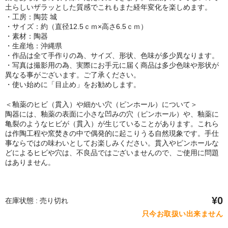
土らしいザラッとした質感でこれもまた経年変化を楽しめます。
・工房：陶芸 城
・サイズ：約（直径12.5ｃｍ×高さ6.5ｃｍ）
・素材：陶器
・生産地：沖縄県
・作品は全て手作りの為、サイズ、形状、色味が多少異なります。
・写真は撮影用の為、実際にお手元に届く商品は多少色味や形状が
異なる事がございます。ご了承ください。
・使い始めに「目止め」をお勧めします。
＜釉薬のヒビ（貫入）や細かい穴（ピンホール）について＞
陶器には、釉薬の表面に小さな凹みの穴（ピンホール）や、釉薬に
亀裂のようなヒビが（貫入）が生じていることがあります。これら
は作陶工程や窯焚きの中で偶発的に起こりうる自然現象です。手仕
事ならではの味わいとしてお楽しみください。貫入やピンホールな
どによるヒビや穴は、不良品ではございませんので、ご使用に問題
はありません。
¥0
在庫状態 : 売り切れ
只今お取扱い出来ません