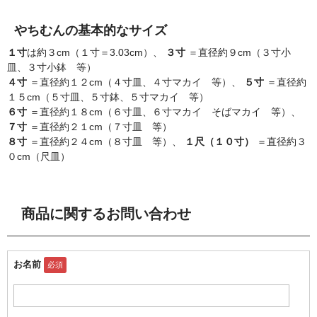
やちむんの基本的なサイズ
１寸
は約３cm（１寸＝3.03cm）、
３寸
＝直径約９cm（３寸小
皿、３寸小鉢 等）
４寸
＝直径約１２cm（４寸皿、４寸マカイ 等）、
５寸
＝直径約
１５cm（５寸皿、５寸鉢、５寸マカイ 等）
６寸
＝直径約１８cm（６寸皿、６寸マカイ そばマカイ 等）、
７寸
＝直径約２１cm（７寸皿 等）
８寸
＝直径約２４cm（８寸皿 等）、
１尺（１０寸）
＝直径約３
０cm（尺皿）
商品に関するお問い合わせ
お名前
必須