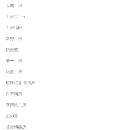
大城工房
工房コキュ
工房福田
常秀工房
拓美窯
榮一工房
比嘉工房
琉球焼き 青風窯
百草陶房
真南風工房
虫の音
谷野陶器所