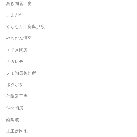
あき陶器工房
こまがた
やちむん工房與那嶺
やちむん漂窯
エドメ陶房
ナガレモ
ノモ陶器製作所
ボタポタ
仁陶器工房
仲間陶房
南陶窯
土工房陶糸