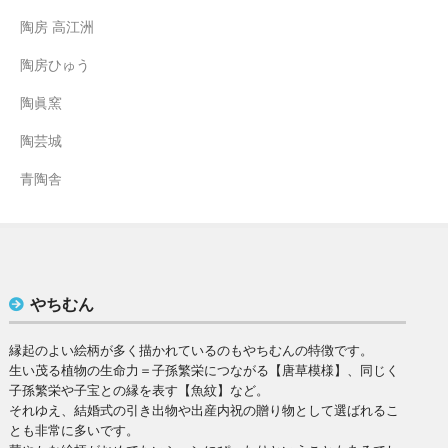
陶房 高江洲
陶房ひゅう
陶眞窯
陶芸城
青陶舎
やちむん
縁起のよい絵柄が多く描かれているのもやちむんの特徴です。
生い茂る植物の生命力＝子孫繁栄につながる【唐草模様】、同じく
子孫繁栄や子宝との縁を表す【魚紋】など。
それゆえ、結婚式の引き出物や出産内祝の贈り物として選ばれるこ
とも非常に多いです。