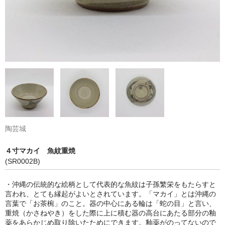
陶芸城
４寸マカイ 魚紋重焼
(SR0002B)
・沖縄の伝統的な絵柄として代表的な魚紋は子孫繁栄をもたらすと
言われ、とても縁起がよいとされています。「マカイ」とは沖縄の
言葉で「お茶椀」のこと。器の中心にある輪は「蛇の目」と言い、
重焼（かさねやき）をした際に上に積む器の高台にあたる部分の釉
薬をあらかじめ取り除いたためにできます。釉薬がのってないので