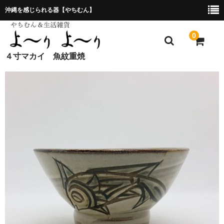
沖縄を感じられる器【やちむん】
0
４寸マカイ 魚紋重焼
ホーム
プレゼント包装について
特定商取引法に基づく表記
お問合せ