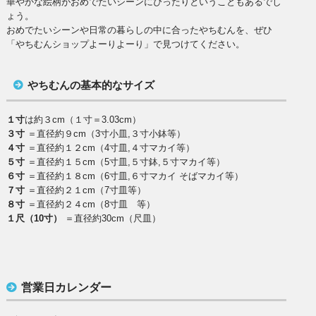
華やかな絵柄がおめでたいシーンにぴったりということもあるでし
ょう。
おめでたいシーンや日常の暮らしの中に合ったやちむんを、ぜひ
「やちむんショップよーりよーり」で見つけてください。
やちむんの基本的なサイズ
１寸
は約３cm（１寸＝3.03cm）
３寸
＝直径約９cm（3寸小皿,３寸小鉢等）
４寸
＝直径約１２cm（4寸皿,４寸マカイ等）
５寸
＝直径約１５cm（5寸皿,５寸鉢,５寸マカイ等）
６寸
＝直径約１８cm（6寸皿,６寸マカイ そばマカイ等）
７寸
＝直径約２１cm（7寸皿等）
８寸
＝直径約２４cm（8寸皿 等）
１尺（10寸）
＝直径約30cm（尺皿）
営業日カレンダー