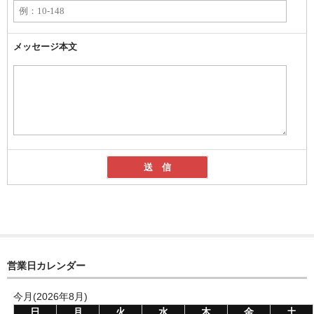
メッセージ本文
営業日カレンダー
今月(2026年8月)
日
月
火
水
木
金
土