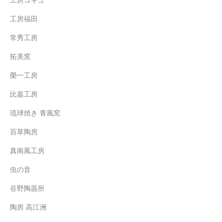
工房コキュ
工房福田
常秀工房
拓美窯
榮一工房
比嘉工房
琉球焼き 青風窯
百草陶房
真南風工房
虫の音
谷野陶器所
陶房 高江洲