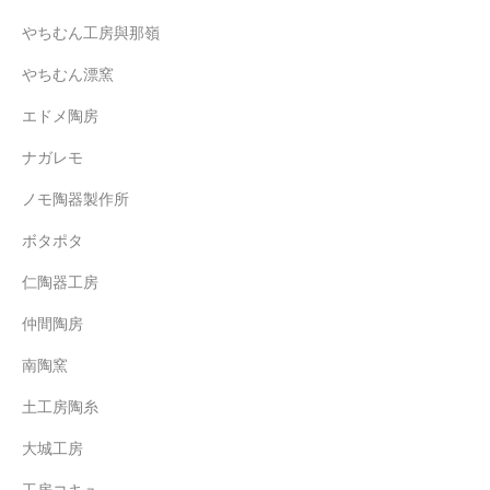
やちむん工房與那嶺
やちむん漂窯
エドメ陶房
ナガレモ
ノモ陶器製作所
ボタポタ
仁陶器工房
仲間陶房
南陶窯
土工房陶糸
大城工房