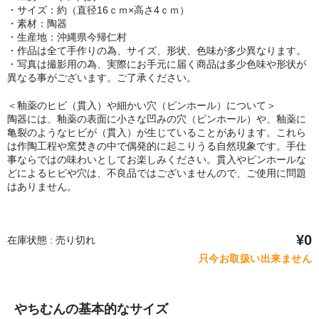
・サイズ：約（直径16ｃｍ×高さ4ｃｍ）
・素材：陶器
・生産地：沖縄県今帰仁村
・作品は全て手作りの為、サイズ、形状、色味が多少異なります。
・写真は撮影用の為、実際にお手元に届く商品は多少色味や形状が
異なる事がございます。ご了承ください。
＜釉薬のヒビ（貫入）や細かい穴（ピンホール）について＞
陶器には、釉薬の表面に小さな凹みの穴（ピンホール）や、釉薬に
亀裂のようなヒビが（貫入）が生じていることがあります。これら
は作陶工程や窯焚きの中で偶発的に起こりうる自然現象です。手仕
事ならではの味わいとしてお楽しみください。貫入やピンホールな
どによるヒビや穴は、不良品ではございませんので、ご使用に問題
はありません。
¥0
在庫状態 : 売り切れ
只今お取扱い出来ません
やちむんの基本的なサイズ