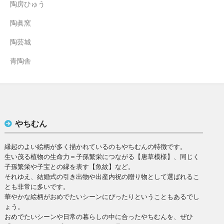
陶房ひゅう
陶眞窯
陶芸城
青陶舎
やちむん
縁起のよい絵柄が多く描かれているのもやちむんの特徴です。
生い茂る植物の生命力＝子孫繁栄につながる【唐草模様】、同じく
子孫繁栄や子宝との縁を表す【魚紋】など。
それゆえ、結婚式の引き出物や出産内祝の贈り物として選ばれるこ
とも非常に多いです。
華やかな絵柄がおめでたいシーンにぴったりということもあるでし
ょう。
おめでたいシーンや日常の暮らしの中に合ったやちむんを、ぜひ