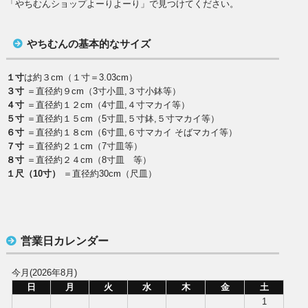
「やちむんショップよーりよーり」で見つけてください。
やちむんの基本的なサイズ
１寸
は約３cm（１寸＝3.03cm）
３寸
＝直径約９cm（3寸小皿,３寸小鉢等）
４寸
＝直径約１２cm（4寸皿,４寸マカイ等）
５寸
＝直径約１５cm（5寸皿,５寸鉢,５寸マカイ等）
６寸
＝直径約１８cm（6寸皿,６寸マカイ そばマカイ等）
７寸
＝直径約２１cm（7寸皿等）
８寸
＝直径約２４cm（8寸皿 等）
１尺（10寸）
＝直径約30cm（尺皿）
営業日カレンダー
今月(2026年8月)
日
月
火
水
木
金
土
1