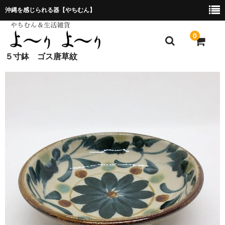
沖縄を感じられる器【やちむん】
0
５寸鉢 ゴス唐草紋
ホーム
プレゼント包装について
特定商取引法に基づく表記
お問合せ