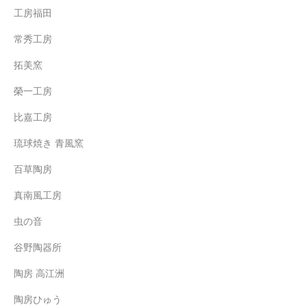
工房福田
常秀工房
拓美窯
榮一工房
比嘉工房
琉球焼き 青風窯
百草陶房
真南風工房
虫の音
谷野陶器所
陶房 高江洲
陶房ひゅう