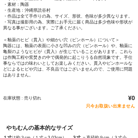
・素材：陶器
・生産地：沖縄県読谷村
・作品は全て手作りの為、サイズ、形状、色味が多少異なります。
・写真は撮影用の為、実際にお手元に届く商品は多少色味や形状が
異なる事がございます。ご了承ください。
＜釉薬のヒビ（貫入）や細かい穴（ピンホール）について＞
陶器には、釉薬の表面に小さな凹みの穴（ピンホール）や、釉薬に
亀裂のようなヒビが（貫入）が生じていることがあります。これら
は作陶工程や窯焚きの中で偶発的に起こりうる自然現象です。手仕
事ならではの味わいとしてお楽しみください。貫入やピンホールな
どによるヒビや穴は、不良品ではございませんので、ご使用に問題
はありません。
¥0
在庫状態 : 売り切れ
只今お取扱い出来ません
やちむんの基本的なサイズ
１寸
は約３cm（１寸＝3.03cm）、
３寸
＝直径約９cm（３寸小