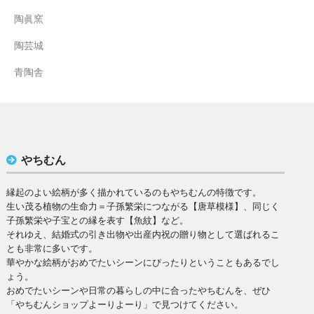
陶眞窯
陶芸城
青陶舎
やちむん
縁起のよい絵柄が多く描かれているのもやちむんの特徴です。
生い茂る植物の生命力＝子孫繁栄につながる【唐草模様】、同じく
子孫繁栄や子宝との縁を表す【魚紋】など。
それゆえ、結婚式の引き出物や出産内祝の贈り物として選ばれるこ
とも非常に多いです。
華やかな絵柄がおめでたいシーンにぴったりということもあるでし
ょう。
おめでたいシーンや日常の暮らしの中に合ったやちむんを、ぜひ
「やちむんショップよーりよーり」で見つけてください。