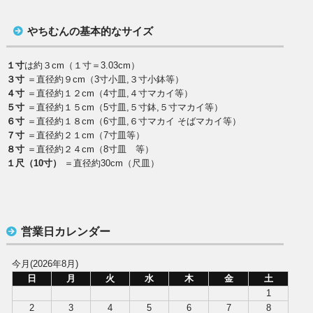
やちむんの基本的なサイズ
１寸
は約３cm（１寸＝3.03cm）
３寸
＝直径約９cm（3寸小皿,３寸小鉢等）
４寸
＝直径約１２cm（4寸皿,４寸マカイ等）
５寸
＝直径約１５cm（5寸皿,５寸鉢,５寸マカイ等）
６寸
＝直径約１８cm（6寸皿,６寸マカイ そばマカイ等）
７寸
＝直径約２１cm（7寸皿等）
８寸
＝直径約２４cm（8寸皿 等）
１尺（10寸）
＝直径約30cm（尺皿）
営業日カレンダー
今月(2026年8月)
日
月
火
水
木
金
土
1
2
3
4
5
6
7
8