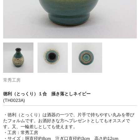
常秀工房
徳利（とっくり）１合 掻き落としネイビー
(TH0023A)
・徳利（とっくり）は酒器の一つで、片手で持ちやすい丸みを帯び
たフォルムです。お酒好きな方へプレゼントとしてもオススメで
す。又、一輪差しとしても使えます。
・工房：常秀工房
・サイズ：胴直径約8cm 注ぎ口直径約3cm 高さ約12cm