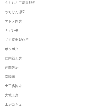
やちむん工房與那嶺
やちむん漂窯
エドメ陶房
ナガレモ
ノモ陶器製作所
ボタポタ
仁陶器工房
仲間陶房
南陶窯
土工房陶糸
大城工房
工房コキュ