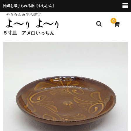
沖縄を感じられる器【やちむん】
0
５寸皿 アメ白いっちん
ホーム
プレゼント包装について
特定商取引法に基づく表記
お問合せ