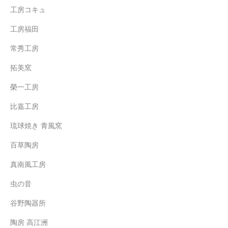
工房コキュ
工房福田
常秀工房
拓美窯
榮一工房
比嘉工房
琉球焼き 青風窯
百草陶房
真南風工房
虫の音
谷野陶器所
陶房 高江洲