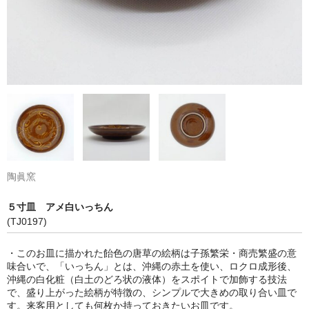
陶眞窯
５寸皿 アメ白いっちん
(TJ0197)
・このお皿に描かれた飴色の唐草の絵柄は子孫繁栄・商売繁盛の意
味合いで、「いっちん」とは、沖縄の赤土を使い、ロクロ成形後、
沖縄の白化粧（白土のどろ状の液体）をスポイトで加飾する技法
で、盛り上がった絵柄が特徴の、シンプルで大きめの取り合い皿で
す。来客用としても何枚か持っておきたいお皿です。