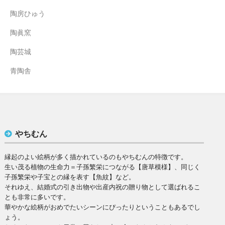
陶房ひゅう
陶眞窯
陶芸城
青陶舎
やちむん
縁起のよい絵柄が多く描かれているのもやちむんの特徴です。
生い茂る植物の生命力＝子孫繁栄につながる【唐草模様】、同じく
子孫繁栄や子宝との縁を表す【魚紋】など。
それゆえ、結婚式の引き出物や出産内祝の贈り物として選ばれるこ
とも非常に多いです。
華やかな絵柄がおめでたいシーンにぴったりということもあるでし
ょう。