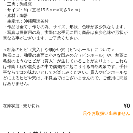
・工房：陶眞窯
・サイズ：約（直径15.5ｃｍ×高さ3ｃｍ）
・素材：陶器
・生産地：沖縄県読谷村
・作品は全て手作りの為、サイズ、形状、色味が多少異なります。
・写真は撮影用の為、実際にお手元に届く商品は多少色味や形状が
異なる事がございます。ご了承ください。
＜釉薬のヒビ（貫入）や細かい穴（ピンホール）について＞
陶器には、釉薬の表面に小さな凹みの穴（ピンホール）や、釉薬に
亀裂のようなヒビが（貫入）が生じていることがあります。これら
は作陶工程や窯焚きの中で偶発的に起こりうる自然現象です。手仕
事ならではの味わいとしてお楽しみください。貫入やピンホールな
どによるヒビや穴は、不良品ではございませんので、ご使用に問題
はありません。
¥0
在庫状態 : 売り切れ
只今お取扱い出来ません