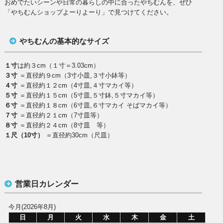
おめでたいシーンや日常の暮らしの中に合ったやちむんを、ぜひ
「やちむんショップよーりよーり」で見つけてください。
やちむんの基本的なサイズ
１寸
は約３cm（１寸＝3.03cm）
３寸
＝直径約９cm（3寸小皿,３寸小鉢等）
４寸
＝直径約１２cm（4寸皿,４寸マカイ等）
５寸
＝直径約１５cm（5寸皿,５寸鉢,５寸マカイ等）
６寸
＝直径約１８cm（6寸皿,６寸マカイ そばマカイ等）
７寸
＝直径約２１cm（7寸皿等）
８寸
＝直径約２４cm（8寸皿 等）
１尺（10寸）
＝直径約30cm（尺皿）
営業日カレンダー
今月(2026年8月)
日
月
火
水
木
金
土