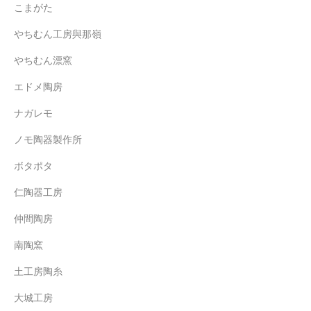
こまがた
やちむん工房與那嶺
やちむん漂窯
エドメ陶房
ナガレモ
ノモ陶器製作所
ボタポタ
仁陶器工房
仲間陶房
南陶窯
土工房陶糸
大城工房