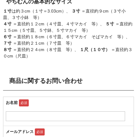
やちむんの基本的なサイズ
１寸
は約３cm（１寸＝3.03cm）、
３寸
＝直径約９cm（３寸小
皿、３寸小鉢 等）
４寸
＝直径約１２cm（４寸皿、４寸マカイ 等）、
５寸
＝直径約
１５cm（５寸皿、５寸鉢、５寸マカイ 等）
６寸
＝直径約１８cm（６寸皿、６寸マカイ そばマカイ 等）、
７寸
＝直径約２１cm（７寸皿 等）
８寸
＝直径約２４cm（８寸皿 等）、
１尺（１０寸）
＝直径約３
０cm（尺皿）
商品に関するお問い合わせ
お名前
必須
メールアドレス
必須