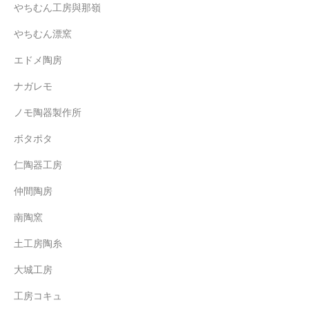
やちむん工房與那嶺
やちむん漂窯
エドメ陶房
ナガレモ
ノモ陶器製作所
ボタポタ
仁陶器工房
仲間陶房
南陶窯
土工房陶糸
大城工房
工房コキュ