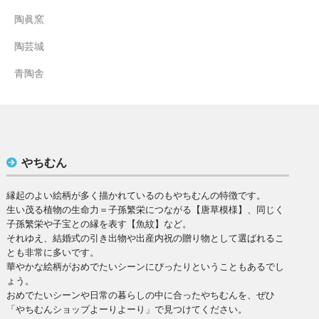
陶眞窯
陶芸城
青陶舎
やちむん
縁起のよい絵柄が多く描かれているのもやちむんの特徴です。
生い茂る植物の生命力＝子孫繁栄につながる【唐草模様】、同じく
子孫繁栄や子宝との縁を表す【魚紋】など。
それゆえ、結婚式の引き出物や出産内祝の贈り物として選ばれるこ
とも非常に多いです。
華やかな絵柄がおめでたいシーンにぴったりということもあるでし
ょう。
おめでたいシーンや日常の暮らしの中に合ったやちむんを、ぜひ
「やちむんショップよーりよーり」で見つけてください。