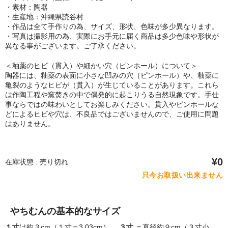
・素材：陶器
・生産地：沖縄県読谷村
・作品は全て手作りの為、サイズ、形状、色味が多少異なります。
・写真は撮影用の為、実際にお手元に届く商品は多少色味や形状が
異なる事がございます。ご了承ください。
＜釉薬のヒビ（貫入）や細かい穴（ピンホール）について＞
陶器には、釉薬の表面に小さな凹みの穴（ピンホール）や、釉薬に
亀裂のようなヒビが（貫入）が生じていることがあります。これら
は作陶工程や窯焚きの中で偶発的に起こりうる自然現象です。手仕
事ならではの味わいとしてお楽しみください。貫入やピンホールな
どによるヒビや穴は、不良品ではございませんので、ご使用に問題
はありません。
¥0
在庫状態 : 売り切れ
只今お取扱い出来ません
やちむんの基本的なサイズ
１寸
は約３cm（１寸＝3.03cm）、
３寸
＝直径約９cm（３寸小