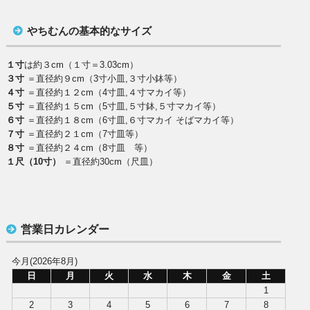
やちむんの基本的なサイズ
１寸
は約３cm（１寸＝3.03cm）
３寸
＝直径約９cm（3寸小皿,３寸小鉢等）
４寸
＝直径約１２cm（4寸皿,４寸マカイ等）
５寸
＝直径約１５cm（5寸皿,５寸鉢,５寸マカイ等）
６寸
＝直径約１８cm（6寸皿,６寸マカイ そばマカイ等）
７寸
＝直径約２１cm（7寸皿等）
８寸
＝直径約２４cm（8寸皿 等）
１尺（10寸）
＝直径約30cm（尺皿）
営業日カレンダー
今月(2026年8月)
日
月
火
水
木
金
土
1
2
3
4
5
6
7
8