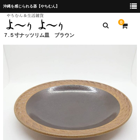
沖縄を感じられる器【やちむん】
0
７.５寸ナッツリム皿 ブラウン
ホーム
プレゼント包装について
特定商取引法に基づく表記
お問合せ