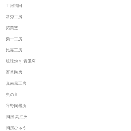
工房福田
常秀工房
拓美窯
榮一工房
比嘉工房
琉球焼き 青風窯
百草陶房
真南風工房
虫の音
谷野陶器所
陶房 高江洲
陶房ひゅう