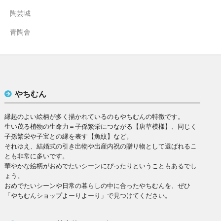
陶芸城
青陶舎
やちむん
縁起のよい絵柄が多く描かれているのもやちむんの特徴です。
生い茂る植物の生命力＝子孫繁栄につながる【唐草模様】、同じく
子孫繁栄や子宝との縁を表す【魚紋】など。
それゆえ、結婚式の引き出物や出産内祝の贈り物として選ばれるこ
とも非常に多いです。
華やかな絵柄がおめでたいシーンにぴったりということもあるでし
ょう。
おめでたいシーンや日常の暮らしの中に合ったやちむんを、ぜひ
「やちむんショップよーりよーり」で見つけてください。