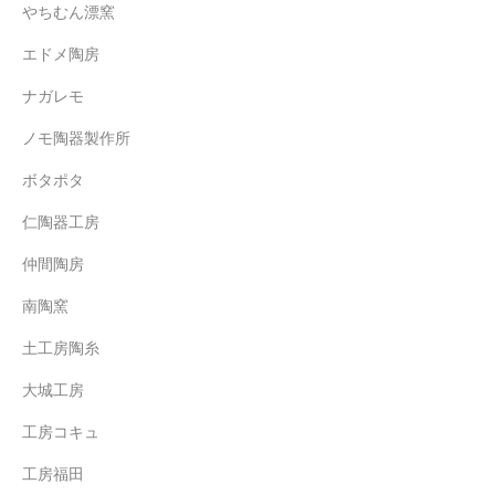
やちむん漂窯
エドメ陶房
ナガレモ
ノモ陶器製作所
ボタポタ
仁陶器工房
仲間陶房
南陶窯
土工房陶糸
大城工房
工房コキュ
工房福田