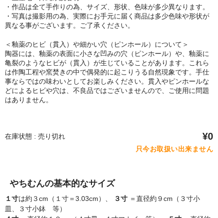
・作品は全て手作りの為、サイズ、形状、色味が多少異なります。
・写真は撮影用の為、実際にお手元に届く商品は多少色味や形状が
異なる事がございます。ご了承ください。
＜釉薬のヒビ（貫入）や細かい穴（ピンホール）について＞
陶器には、釉薬の表面に小さな凹みの穴（ピンホール）や、釉薬に
亀裂のようなヒビが（貫入）が生じていることがあります。これら
は作陶工程や窯焚きの中で偶発的に起こりうる自然現象です。手仕
事ならではの味わいとしてお楽しみください。貫入やピンホールな
どによるヒビや穴は、不良品ではございませんので、ご使用に問題
はありません。
¥0
在庫状態 : 売り切れ
只今お取扱い出来ません
やちむんの基本的なサイズ
１寸
は約３cm（１寸＝3.03cm）、
３寸
＝直径約９cm（３寸小
皿、３寸小鉢 等）