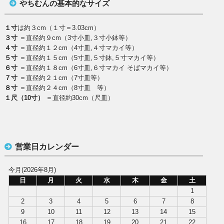
やちむんの基本的なサイズ
１寸
は約３cm（１寸＝3.03cm）
３寸
＝直径約９cm（3寸小皿,３寸小鉢等）
４寸
＝直径約１２cm（4寸皿,４寸マカイ等）
５寸
＝直径約１５cm（5寸皿,５寸鉢,５寸マカイ等）
６寸
＝直径約１８cm（6寸皿,６寸マカイ そばマカイ等）
７寸
＝直径約２１cm（7寸皿等）
８寸
＝直径約２４cm（8寸皿 等）
１尺（10寸）
＝直径約30cm（尺皿）
営業日カレンダー
今月(2026年8月)
日
月
火
水
木
金
土
1
2
3
4
5
6
7
8
9
10
11
12
13
14
15
16
17
18
19
20
21
22