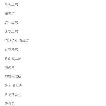
常秀工房
拓美窯
榮一工房
比嘉工房
琉球焼き 青風窯
百草陶房
真南風工房
虫の音
谷野陶器所
陶房 高江洲
陶房ひゅう
陶眞窯