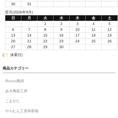
30
31
翌月(2026年9月)
日
月
火
水
木
金
土
1
2
3
4
5
6
7
8
9
10
11
12
13
14
15
16
17
18
19
20
21
22
23
24
25
26
27
28
29
30
(
休業日)
商品カテゴリー
Rururu陶房
あき陶器工房
こまがた
やちむん工房與那嶺