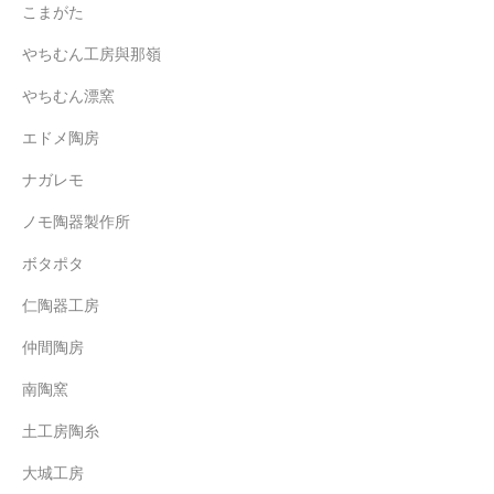
こまがた
やちむん工房與那嶺
やちむん漂窯
エドメ陶房
ナガレモ
ノモ陶器製作所
ボタポタ
仁陶器工房
仲間陶房
南陶窯
土工房陶糸
大城工房