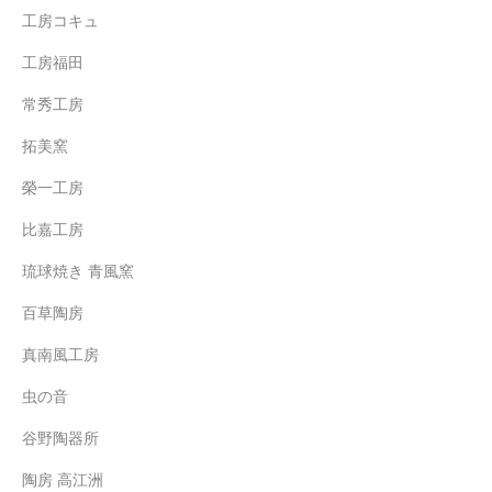
工房コキュ
工房福田
常秀工房
拓美窯
榮一工房
比嘉工房
琉球焼き 青風窯
百草陶房
真南風工房
虫の音
谷野陶器所
陶房 高江洲