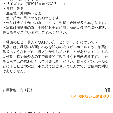
・サイズ：約（直径12ｃｍ×高さ7ｃｍ）
・素材：陶器
・生産地：沖縄県うるま市
・使い始めに目止めをお勧めします。
・作品は全て手作りの為、サイズ、形状、色味が多少異なります。
・写真は撮影用の為、実際にお手元に届く商品は多少色味や形状が
異なる事がございます。ご了承ください。
＜釉薬のヒビ（貫入）や細かい穴（ピンホール）について＞
陶器には、釉薬の表面に小さな凹みの穴（ピンホール）や、釉薬に
亀裂のようなヒビが（貫入）が生じていることがあります。これら
は作陶工程や窯焚きの中で偶発的に起こりうる自然現象です。手仕
事ならではの味わいとしてお楽しみください。貫入やピンホールな
どによるヒビや穴は、不良品ではございませんので、ご使用に問題
はありません。
¥0
在庫状態 : 売り切れ
只今お取扱い出来ません