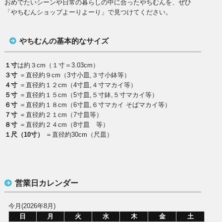
おめでたいシーンや日常の暮らしの中に合ったやちむんを、ぜひ
「やちむんショップよーりよーり」で見つけてください。
やちむんの基本的なサイズ
１寸
は約３cm（１寸＝3.03cm）
３寸
＝直径約９cm（3寸小皿,３寸小鉢等）
４寸
＝直径約１２cm（4寸皿,４寸マカイ等）
５寸
＝直径約１５cm（5寸皿,５寸鉢,５寸マカイ等）
６寸
＝直径約１８cm（6寸皿,６寸マカイ そばマカイ等）
７寸
＝直径約２１cm（7寸皿等）
８寸
＝直径約２４cm（8寸皿 等）
１尺（10寸）
＝直径約30cm（尺皿）
営業日カレンダー
今月(2026年8月)
日
月
火
水
木
金
土