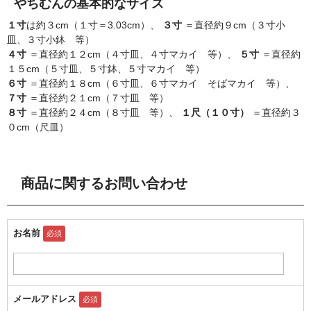
やちむんの基本的なサイズ
１寸
は約３cm（１寸＝3.03cm）、
３寸
＝直径約９cm（３寸小
皿、３寸小鉢 等）
４寸
＝直径約１２cm（４寸皿、４寸マカイ 等）、
５寸
＝直径約
１５cm（５寸皿、５寸鉢、５寸マカイ 等）
６寸
＝直径約１８cm（６寸皿、６寸マカイ そばマカイ 等）、
７寸
＝直径約２１cm（７寸皿 等）
８寸
＝直径約２４cm（８寸皿 等）、
１尺（１０寸）
＝直径約３
０cm（尺皿）
商品に関するお問い合わせ
お名前
必須
メールアドレス
必須