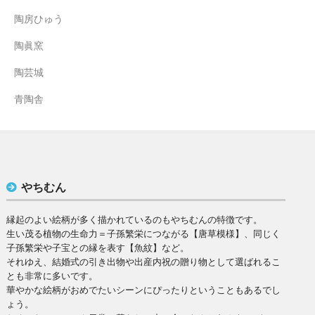
陶房ひゅう
陶眞窯
陶芸城
青陶舎
やちむん
縁起のよい絵柄が多く描かれているのもやちむんの特徴です。
生い茂る植物の生命力＝子孫繁栄につながる【唐草模様】、同じく
子孫繁栄や子宝との縁を表す【魚紋】など。
それゆえ、結婚式の引き出物や出産内祝の贈り物として選ばれるこ
とも非常に多いです。
華やかな絵柄がおめでたいシーンにぴったりということもあるでし
ょう。