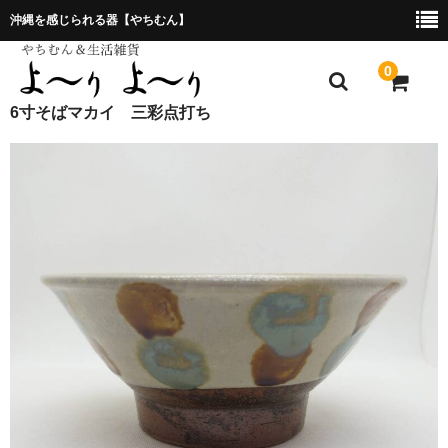
沖縄を感じられる器【やちむん】
0
6寸そばマカイ 三彩点打ち
ホーム
プレゼント包装について
特定商取引法に基づく表記
お問合せ