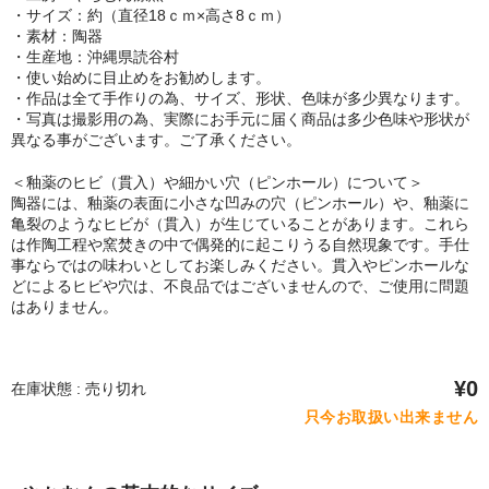
・サイズ：約（直径18ｃｍ×高さ8ｃｍ）
・素材：陶器
・生産地：沖縄県読谷村
・使い始めに目止めをお勧めします。
・作品は全て手作りの為、サイズ、形状、色味が多少異なります。
・写真は撮影用の為、実際にお手元に届く商品は多少色味や形状が
異なる事がございます。ご了承ください。
＜釉薬のヒビ（貫入）や細かい穴（ピンホール）について＞
陶器には、釉薬の表面に小さな凹みの穴（ピンホール）や、釉薬に
亀裂のようなヒビが（貫入）が生じていることがあります。これら
は作陶工程や窯焚きの中で偶発的に起こりうる自然現象です。手仕
事ならではの味わいとしてお楽しみください。貫入やピンホールな
どによるヒビや穴は、不良品ではございませんので、ご使用に問題
はありません。
¥0
在庫状態 : 売り切れ
只今お取扱い出来ません