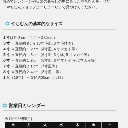
おめでたいシーンや日常の暮らしの中に合ったやちむんを、ぜひ
「やちむんショップよーりよーり」で見つけてください。
やちむんの基本的なサイズ
１寸
は約３cm（１寸＝3.03cm）
３寸
＝直径約９cm（3寸小皿,３寸小鉢等）
４寸
＝直径約１２cm（4寸皿,４寸マカイ等）
５寸
＝直径約１５cm（5寸皿,５寸鉢,５寸マカイ等）
６寸
＝直径約１８cm（6寸皿,６寸マカイ そばマカイ等）
７寸
＝直径約２１cm（7寸皿等）
８寸
＝直径約２４cm（8寸皿 等）
１尺（10寸）
＝直径約30cm（尺皿）
営業日カレンダー
今月(2026年8月)
日
月
火
水
木
金
土