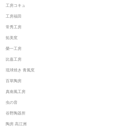
工房コキュ
工房福田
常秀工房
拓美窯
榮一工房
比嘉工房
琉球焼き 青風窯
百草陶房
真南風工房
虫の音
谷野陶器所
陶房 高江洲