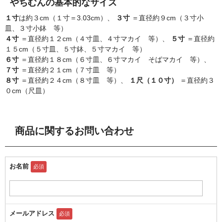
やちむんの基本的なサイズ
１寸
は約３cm（１寸＝3.03cm）、
３寸
＝直径約９cm（３寸小
皿、３寸小鉢 等）
４寸
＝直径約１２cm（４寸皿、４寸マカイ 等）、
５寸
＝直径約
１５cm（５寸皿、５寸鉢、５寸マカイ 等）
６寸
＝直径約１８cm（６寸皿、６寸マカイ そばマカイ 等）、
７寸
＝直径約２１cm（７寸皿 等）
８寸
＝直径約２４cm（８寸皿 等）、
１尺（１０寸）
＝直径約３
０cm（尺皿）
商品に関するお問い合わせ
お名前
必須
メールアドレス
必須