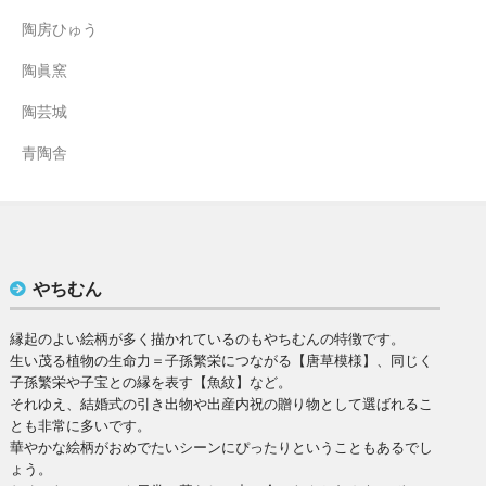
陶房ひゅう
陶眞窯
陶芸城
青陶舎
やちむん
縁起のよい絵柄が多く描かれているのもやちむんの特徴です。
生い茂る植物の生命力＝子孫繁栄につながる【唐草模様】、同じく
子孫繁栄や子宝との縁を表す【魚紋】など。
それゆえ、結婚式の引き出物や出産内祝の贈り物として選ばれるこ
とも非常に多いです。
華やかな絵柄がおめでたいシーンにぴったりということもあるでし
ょう。