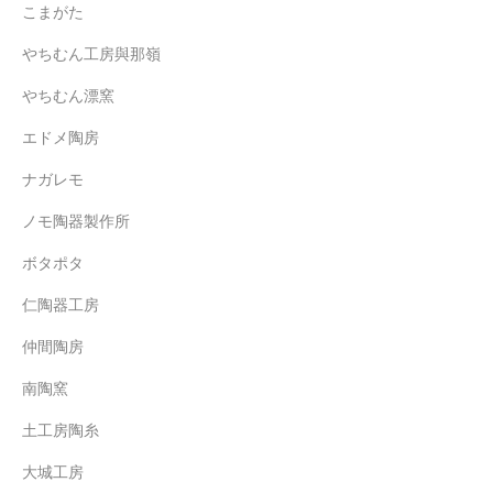
こまがた
やちむん工房與那嶺
やちむん漂窯
エドメ陶房
ナガレモ
ノモ陶器製作所
ボタポタ
仁陶器工房
仲間陶房
南陶窯
土工房陶糸
大城工房