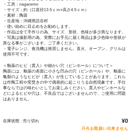
・工房：nagaremo
・サイズ：約（口直径13.5ｃｍ×高さ4.5ｃｍ）
・素材：陶器
・生産地：沖縄県読谷村
・使い始めに目止めをお勧めします。
・作品は全て手作りの為、サイズ、形状、色味が多少異なります。
・写真は撮影用の為、実際にお手元に届く商品は多少色味や形状が
異なる事がございます。ご了承ください。
・電子レンジ、食洗機は推奨しません。直火、オーブン、グリルは
使用不可です。
＜釉薬のヒビ（貫入）や細かい穴（ピンホール）について＞
陶器には、釉薬の表面に小さな凹みの穴（ピンホール）や、釉薬に
亀裂のようなヒビが（貫入）が生じていることがあります。これら
は作陶工程や窯焚きの中で偶発的に起こりうる自然現象です。手仕
事ならではの味わいとしてお楽しみください。貫入やピンホールな
どによるヒビや穴は、不良品ではございませんので、ご使用に問題
はありません。
¥0
在庫状態 : 売り切れ
只今お取扱い出来ません