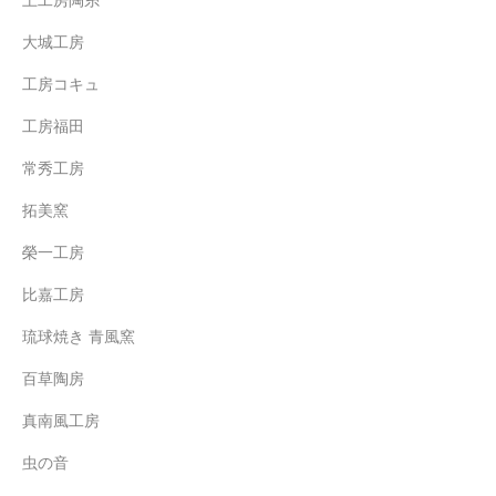
土工房陶糸
大城工房
工房コキュ
工房福田
常秀工房
拓美窯
榮一工房
比嘉工房
琉球焼き 青風窯
百草陶房
真南風工房
虫の音