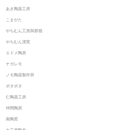
あき陶器工房
こまがた
やちむん工房與那嶺
やちむん漂窯
エドメ陶房
ナガレモ
ノモ陶器製作所
ボタポタ
仁陶器工房
仲間陶房
南陶窯