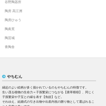
谷野陶器所
陶房 高江洲
陶房ひゅう
陶眞窯
陶芸城
青陶舎
やちむん
縁起のよい絵柄が多く描かれているのもやちむんの特徴です。
生い茂る植物の生命力＝子孫繁栄につながる【唐草模様】、同じく
子孫繁栄や子宝との縁を表す【魚紋】など。
それゆえ、結婚式の引き出物や出産内祝の贈り物として選ばれるこ