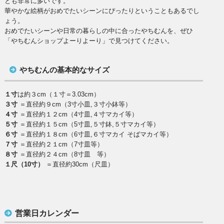
とも非常に多いです。
華やかな絵柄がおめでたいシーンにぴったりということもあるでし
ょう。
おめでたいシーンや日常の暮らしの中に合ったやちむんを、ぜひ
「やちむんショップよーりよーり」で見つけてください。
やちむんの基本的なサイズ
１寸
は約３cm（１寸＝3.03cm）
３寸
＝直径約９cm（3寸小皿,３寸小鉢等）
４寸
＝直径約１２cm（4寸皿,４寸マカイ等）
５寸
＝直径約１５cm（5寸皿,５寸鉢,５寸マカイ等）
６寸
＝直径約１８cm（6寸皿,６寸マカイ そばマカイ等）
７寸
＝直径約２１cm（7寸皿等）
８寸
＝直径約２４cm（8寸皿 等）
１尺（10寸）
＝直径約30cm（尺皿）
営業日カレンダー