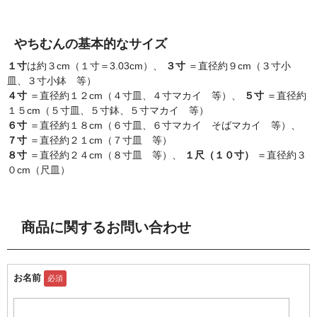
やちむんの基本的なサイズ
１寸
は約３cm（１寸＝3.03cm）、
３寸
＝直径約９cm（３寸小
皿、３寸小鉢 等）
４寸
＝直径約１２cm（４寸皿、４寸マカイ 等）、
５寸
＝直径約
１５cm（５寸皿、５寸鉢、５寸マカイ 等）
６寸
＝直径約１８cm（６寸皿、６寸マカイ そばマカイ 等）、
７寸
＝直径約２１cm（７寸皿 等）
８寸
＝直径約２４cm（８寸皿 等）、
１尺（１０寸）
＝直径約３
０cm（尺皿）
商品に関するお問い合わせ
お名前
必須