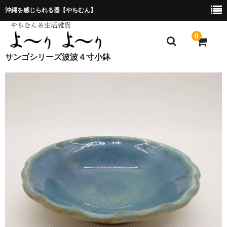
沖縄を感じられる器【やちむん】
0
サンゴシリーズ波波４寸小鉢
ホーム
プレゼント包装について
特定商取引法に基づく表記
お問合せ