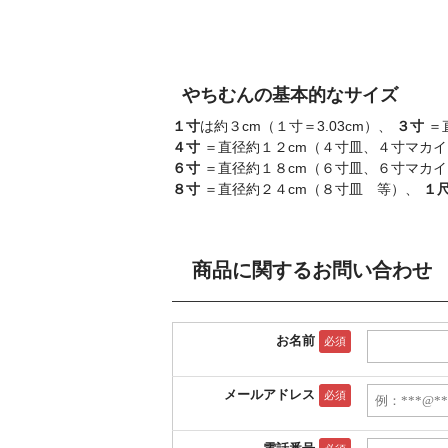
やちむんの基本的なサイズ
１寸
は約３cm（１寸＝3.03cm）、
３寸
＝
４寸
＝直径約１２cm（４寸皿、４寸マカ
６寸
＝直径約１８cm（６寸皿、６寸マカ
８寸
＝直径約２４cm（８寸皿 等）、
１
商品に関するお問い合わせ
お名前
必須
メールアドレス
必須