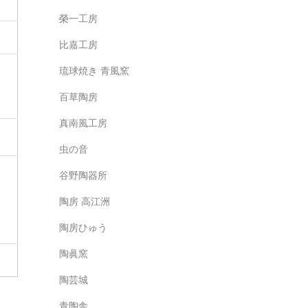
榮一工房
比嘉工房
琉球焼き 青風窯
百草陶房
真南風工房
虫の音
谷野陶器所
陶房 高江洲
陶房ひゅう
陶眞窯
陶芸城
青陶舎