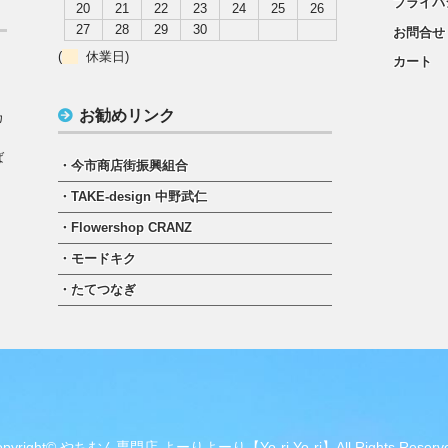
プライバ
20
21
22
23
24
25
26
27
28
29
30
お問合せ
(
休業日)
カート
）
お勧めリンク
カ
ば
・今市商店街振興組合
・TAKE-design 中野武仁
・Flowershop CRANZ
・モードキク
・たてつなぎ
opyright© やちむん専門店 よーりよーり【Yo-ri Yo-ri】All Rights Reserve