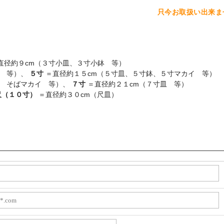
只今お取扱い出来ま
直径約９cm（３寸小皿、３寸小鉢 等）
イ 等）、
５寸
＝直径約１５cm（５寸皿、５寸鉢、５寸マカイ 等）
イ そばマカイ 等）、
７寸
＝直径約２１cm（７寸皿 等）
尺（１０寸）
＝直径約３０cm（尺皿）