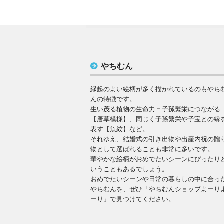
やちむん
縁起のよい絵柄が多く描かれているのもやち
んの特徴です。
生い茂る植物の生命力＝子孫繁栄につながる
【唐草模様】、同じく子孫繁栄や子宝との縁
表す【魚紋】など。
それゆえ、結婚式の引き出物や出産内祝の贈
物として選ばれることも非常に多いです。
華やかな絵柄がおめでたいシーンにぴったり
いうこともあるでしょう。
おめでたいシーンや日常の暮らしの中に合っ
やちむんを、ぜひ「やちむんショップよーり
ーり」で見つけてください。