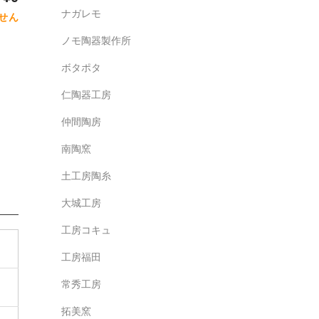
ナガレモ
せん
ノモ陶器製作所
ボタポタ
仁陶器工房
仲間陶房
南陶窯
土工房陶糸
大城工房
工房コキュ
工房福田
常秀工房
拓美窯