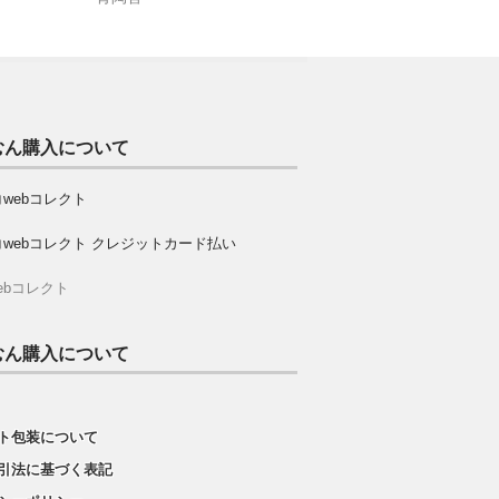
むん購入について
ebコレクト
むん購入について
ト包装について
引法に基づく表記