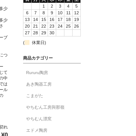
1
2
3
4
5
多少
6
7
8
9
10
11
12
13
14
15
16
17
18
19
多少
さ
20
21
22
23
24
25
26
27
28
29
30
ーブ
(
休業日)
につ
商品カテゴリー
ー
じて
Rururu陶房
の中
では
あき陶器工房
ール
の
こまがた
やちむん工房與那嶺
やちむん漂窯
り切れ
エドメ陶房
¥0