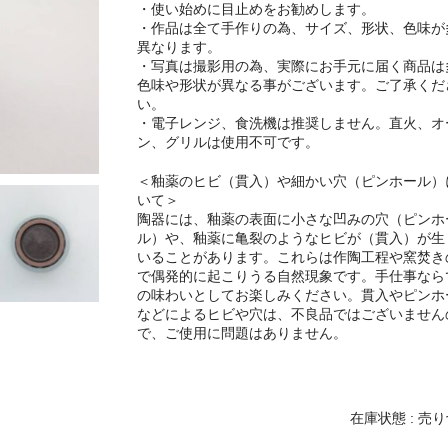
・使い始めに目止めをお勧めします。
・作品は全て手作りの為、サイズ、形状、色味が
異なります。
・写真は撮影用の為、実際にお手元に届く商品は
色味や形状が異なる事がございます。ご了承くだ
い。
・電子レンジ、食洗機は推奨しません。直火、オ
ン、グリルは使用不可です。
＜釉薬のヒビ（貫入）や細かい穴（ピンホール）
いて＞
陶器には、釉薬の表面に小さな凹みの穴（ピンホ
ル）や、釉薬に亀裂のようなヒビが（貫入）が生
いることがあります。これらは作陶工程や窯焚き
で偶発的に起こりうる自然現象です。手仕事なら
の味わいとしてお楽しみください。貫入やピンホ
などによるヒビや穴は、不良品ではございません
で、ご使用に問題はありません。
在庫状態 : 売