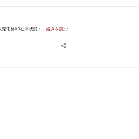
オ
販売価格¥0在庫状態 : …
続きを読む
ー
バ
ル
皿
大
ラ
イ
ン
紋