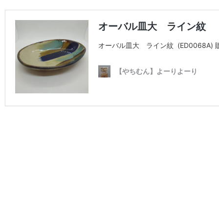
オーバル皿大 ライン紋
オーバル皿大 ライン紋 (ED0068A) 
【やちむん】よーりよーり