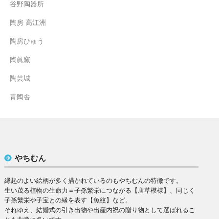
谷野陶器所
陶房 高江洲
陶房ひゅう
陶眞窯
陶芸城
青陶舎
やちむん
縁起のよい絵柄が多く描かれているのもやちむんの特徴です。
生い茂る植物の生命力＝子孫繁栄につながる【唐草模様】、同じく
子孫繁栄や子宝との縁を表す【魚紋】など。
それゆえ、結婚式の引き出物や出産内祝の贈り物として選ばれるこ