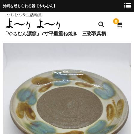
沖縄を感じられる器【やちむん】
0
「やちむん漂窯」7寸平皿重ね焼き 三彩双葉柄
ホーム
プレゼント包装について
特定商取引法に基づく表記
お問合せ