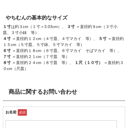
やちむんの基本的なサイズ
１寸
は約３cm（１寸＝3.03cm）、
３寸
＝直径約９cm（３寸小
皿、３寸小鉢 等）
４寸
＝直径約１２cm（４寸皿、４寸マカイ 等）、
５寸
＝直径約
１５cm（５寸皿、５寸鉢、５寸マカイ 等）
６寸
＝直径約１８cm（６寸皿、６寸マカイ そばマカイ 等）、
７寸
＝直径約２１cm（７寸皿 等）
８寸
＝直径約２４cm（８寸皿 等）、
１尺（１０寸）
＝直径約３
０cm（尺皿）
商品に関するお問い合わせ
お名前
必須