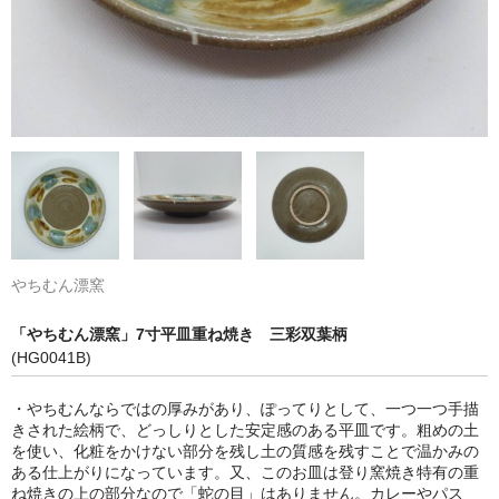
やちむん漂窯
「やちむん漂窯」7寸平皿重ね焼き 三彩双葉柄
(HG0041B)
・やちむんならではの厚みがあり、ぽってりとして、一つ一つ手描
きされた絵柄で、どっしりとした安定感のある平皿です。粗めの土
を使い、化粧をかけない部分を残し土の質感を残すことで温かみの
ある仕上がりになっています。又、このお皿は登り窯焼き特有の重
ね焼きの上の部分なので「蛇の目」はありません。カレーやパス