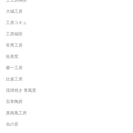
土工房陶糸
大城工房
工房コキュ
工房福田
常秀工房
拓美窯
榮一工房
比嘉工房
琉球焼き 青風窯
百草陶房
真南風工房
虫の音