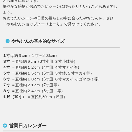
とも非常に多いです。
華やかな絵柄がおめでたいシーンにぴったりということもあるでし
ょう。
おめでたいシーンや日常の暮らしの中に合ったやちむんを、ぜひ
「やちむんショップよーりよーり」で見つけてください。
やちむんの基本的なサイズ
１寸
は約３cm（１寸＝3.03cm）
３寸
＝直径約９cm（3寸小皿,３寸小鉢等）
４寸
＝直径約１２cm（4寸皿,４寸マカイ等）
５寸
＝直径約１５cm（5寸皿,５寸鉢,５寸マカイ等）
６寸
＝直径約１８cm（6寸皿,６寸マカイ そばマカイ等）
７寸
＝直径約２１cm（7寸皿等）
８寸
＝直径約２４cm（8寸皿 等）
１尺（10寸）
＝直径約30cm（尺皿）
営業日カレンダー