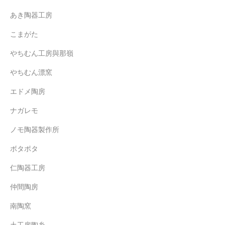
あき陶器工房
こまがた
やちむん工房與那嶺
やちむん漂窯
エドメ陶房
ナガレモ
ノモ陶器製作所
ボタポタ
仁陶器工房
仲間陶房
南陶窯