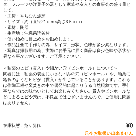
タ、フルーツや洋菓子の器として家族や友人との食事会の盛り皿と
して。
・工房：やちむん漂窯
・サイズ：約（直径21ｃｍ×高さ3.5ｃｍ）
・素材：陶器
・生産地：沖縄県読谷村
・使い始めに目止めをお勧めします。
・作品は全て手作りの為、サイズ、形状、色味が多少異なります。
・写真は撮影用の為、実際にお手元に届く商品は多少色味や形状が
異なる事がございます。ご了承ください。
＜釉薬のヒビ（貫入）や細かい穴（ピンホール）について＞
陶器には、釉薬の表面に小さな凹みの穴（ピンホール）や、釉薬に
亀裂のようなヒビが（貫入）が生じていることがあります。これら
は作陶工程や窯焚きの中で偶発的に起こりうる自然現象です。手仕
事ならではの味わいとしてお楽しみください。貫入やピンホールな
どによるヒビや穴は、不良品ではございませんので、ご使用に問題
はありません。
¥0
在庫状態 : 売り切れ
只今お取扱い出来ません