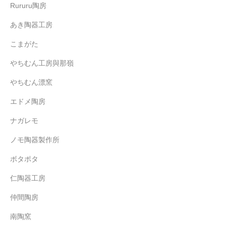
Rururu陶房
あき陶器工房
こまがた
やちむん工房與那嶺
やちむん漂窯
エドメ陶房
ナガレモ
ノモ陶器製作所
ボタポタ
仁陶器工房
仲間陶房
南陶窯