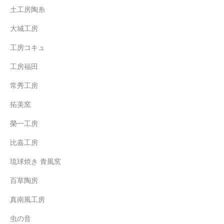
土工房陶糸
大城工房
工房コキュ
工房福田
常秀工房
拓美窯
榮一工房
比嘉工房
琉球焼き 青風窯
百草陶房
真南風工房
虫の音