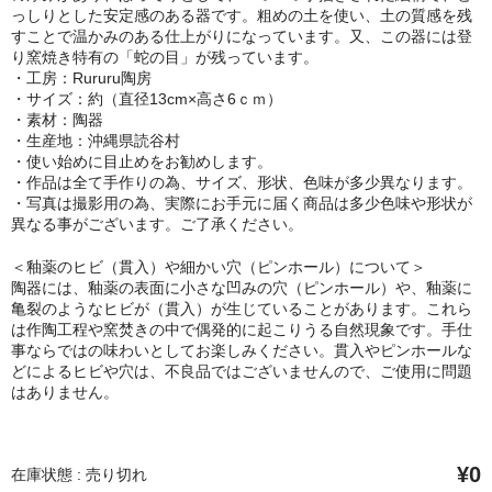
っしりとした安定感のある器です。粗めの土を使い、土の質感を残
すことで温かみのある仕上がりになっています。又、この器には登
り窯焼き特有の「蛇の目」が残っています。
・工房：Rururu陶房
・サイズ：約（直径13cm×高さ6ｃｍ）
・素材：陶器
・生産地：沖縄県読谷村
・使い始めに目止めをお勧めします。
・作品は全て手作りの為、サイズ、形状、色味が多少異なります。
・写真は撮影用の為、実際にお手元に届く商品は多少色味や形状が
異なる事がございます。ご了承ください。
＜釉薬のヒビ（貫入）や細かい穴（ピンホール）について＞
陶器には、釉薬の表面に小さな凹みの穴（ピンホール）や、釉薬に
亀裂のようなヒビが（貫入）が生じていることがあります。これら
は作陶工程や窯焚きの中で偶発的に起こりうる自然現象です。手仕
事ならではの味わいとしてお楽しみください。貫入やピンホールな
どによるヒビや穴は、不良品ではございませんので、ご使用に問題
はありません。
¥0
在庫状態 : 売り切れ