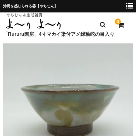
沖縄を感じられる器【やちむん】
0
「Rururu陶房」4寸マカイ染付アメ緑釉蛇の目入り
ホーム
プレゼント包装について
特定商取引法に基づく表記
お問合せ