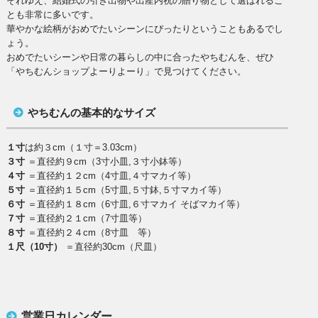
それゆえ、結婚式の引き出物や出産内祝の贈り物として選ばれるこ
とも非常に多いです。
華やかな絵柄がおめでたいシーンにぴったりということもあるでし
ょう。
おめでたいシーンや日常の暮らしの中に合ったやちむんを、ぜひ
「やちむんショップよーりよーり」で見つけてください。
やちむんの基本的なサイズ
１寸
は約３cm（１寸＝3.03cm）
３寸
＝直径約９cm（3寸小皿,３寸小鉢等）
４寸
＝直径約１２cm（4寸皿,４寸マカイ等）
５寸
＝直径約１５cm（5寸皿,５寸鉢,５寸マカイ等）
６寸
＝直径約１８cm（6寸皿,６寸マカイ そばマカイ等）
７寸
＝直径約２１cm（7寸皿等）
８寸
＝直径約２４cm（8寸皿 等）
１尺（10寸）
＝直径約30cm（尺皿）
営業日カレンダー