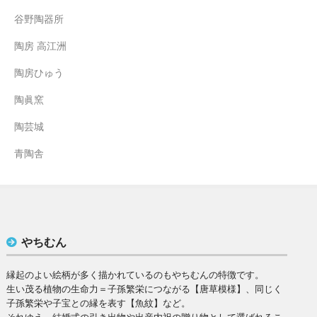
谷野陶器所
陶房 高江洲
陶房ひゅう
陶眞窯
陶芸城
青陶舎
やちむん
縁起のよい絵柄が多く描かれているのもやちむんの特徴です。
生い茂る植物の生命力＝子孫繁栄につながる【唐草模様】、同じく
子孫繁栄や子宝との縁を表す【魚紋】など。