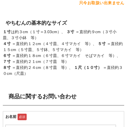
只今お取扱い出来ません
やちむんの基本的なサイズ
１寸
は約３cm（１寸＝3.03cm）、
３寸
＝直径約９cm（３寸小
皿、３寸小鉢 等）
４寸
＝直径約１２cm（４寸皿、４寸マカイ 等）、
５寸
＝直径約
１５cm（５寸皿、５寸鉢、５寸マカイ 等）
６寸
＝直径約１８cm（６寸皿、６寸マカイ そばマカイ 等）、
７寸
＝直径約２１cm（７寸皿 等）
８寸
＝直径約２４cm（８寸皿 等）、
１尺（１０寸）
＝直径約３
０cm（尺皿）
商品に関するお問い合わせ
お名前
必須